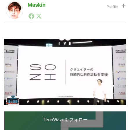
Maskin
1990年代初頭から記者としてまた起業家としてITスタ
LINE
暗号資産
ートアップ業界のハードウェアからソフトウェアの事業
創出に関わる。シリコンバレーやEU等でのスタートア
ップを経験。日本ではネットエイジ等に所属、大手企業
の新規事業創出に協力。ブログやSNS、LINEなどの誕
投資家登録
Drone
生から普及成長までを最前線で見てきた生き字引として
注目される。通信キャリアのニュースポータルの創業デ
スクとして数億PV事業に。世界最大IT系メディア（ス
ペイン）の元日本編集長、World Innovation Lab(WiL)
特集
VR/AR
などを経て、現在、スタートアップ支援側の取り組みに
注力中。
Block Data Bank
TechWaveをフォロー