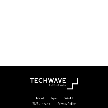
i
t
o
e
n
r
s
a
c
t
i
o
n
s
Footer
About
Japan
World
寄稿について
PrivacyPolicy