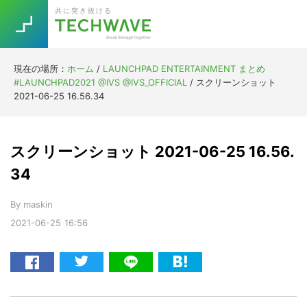
Skip
Skip
Skip
Skip
共に突き抜ける
to
to
to
to
primary
main
primary
footer
navigation
content
sidebar
現在の場所：
ホーム
/
LAUNCHPAD ENTERTAINMENT まとめ
Trend
#LAUNCHPAD2021 @IVS @IVS_OFFICIAL
/
スクリーンショット
今話題の注目キーワード
2021-06-25 16.56.34
Keywords
スクリーンショット 2021-06-25 16.56.
5G
Asana
テレワーク
TOPICS
34
ニューノーマル
By
maskin
[Startup]
RE:LIFE
2021-06-25
16:56
[Voice Edition]
Re:Work
Daily
Weekly
Monthly
[YouTube]
AI