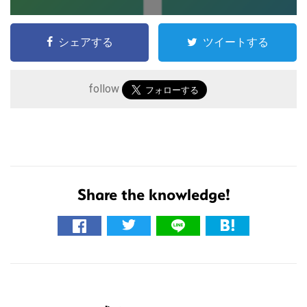
シェアする
ツイートする
follow
Share the knowledge!
こ
の
サ
イ
R
ト
を
e