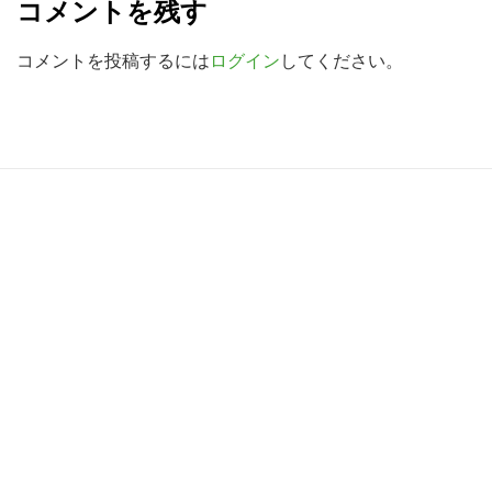
検
コメントを残す
a
索
d
コメントを投稿するには
ログイン
してください。
す
る
e
r
I
R
n
e
t
a
e
d
r
e
a
r
c
I
t
n