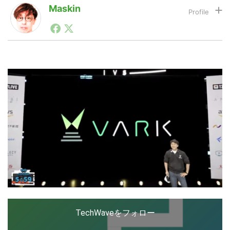
Maskin
1990年代初頭から記者としてまた起業家としてITスタ
LINE
暗号資産
ートアップ業界のハードウェアからソフトウェアの事業
創出に関わる。シリコンバレーやEU等でのスタートア
ップを経験。日本ではネットエイジ等に所属、大手企業
の新規事業創出に協力。ブログやSNS、LINEなどの誕
投資家登録
Drone
生から普及成長までを最前線で見てきた生き字引として
注目される。通信キャリアのニュースポータルの創業デ
スクとして数億PV事業に。世界最大IT系メディア（ス
ペイン）の元日本編集長、World Innovation Lab(WiL)
特集
VR/AR
などを経て、現在、スタートアップ支援側の取り組みに
注力中。
Block Data Bank
TechWaveをフォロー