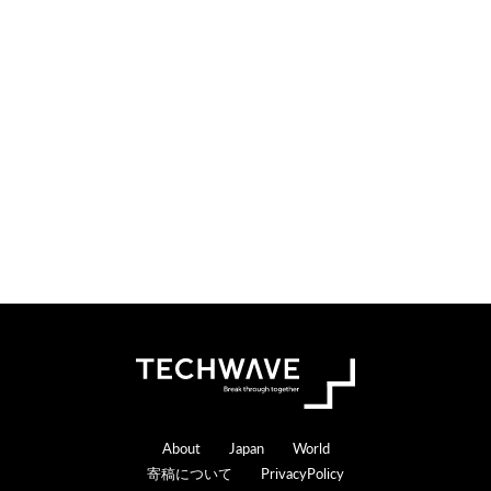
i
t
o
e
n
r
s
a
c
t
i
o
n
s
Footer
About
Japan
World
寄稿について
PrivacyPolicy