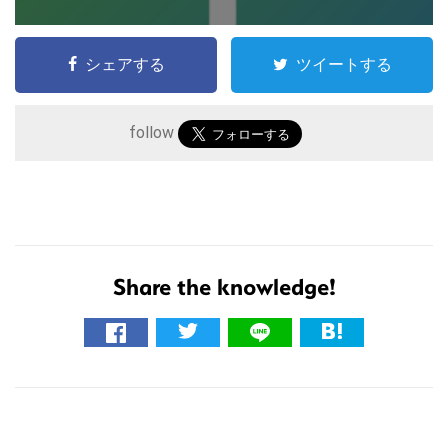
シェアする
ツイートする
follow
Share the knowledge!
こ
の
サ
イ
R
ト
を
e