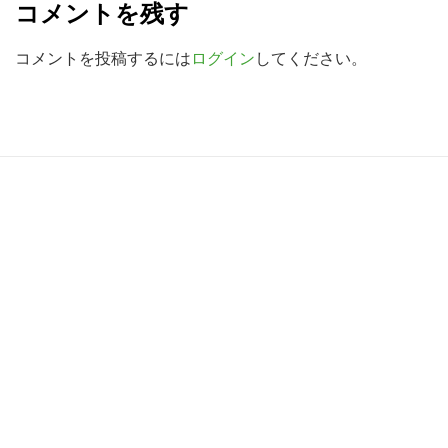
検
コメントを残す
a
索
d
コメントを投稿するには
ログイン
してください。
す
る
e
r
I
R
n
e
t
a
e
d
r
e
a
r
c
I
t
n