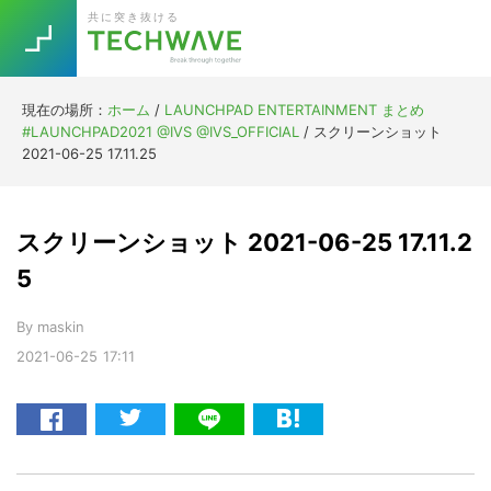
Skip
Skip
Skip
Skip
共に突き抜ける
to
to
to
to
primary
main
primary
footer
navigation
content
sidebar
現在の場所：
ホーム
/
LAUNCHPAD ENTERTAINMENT まとめ
Trend
#LAUNCHPAD2021 @IVS @IVS_OFFICIAL
/
スクリーンショット
今話題の注目キーワード
2021-06-25 17.11.25
Keywords
スクリーンショット 2021-06-25 17.11.2
5G
Asana
テレワーク
TOPICS
5
ニューノーマル
By
maskin
[Startup]
RE:LIFE
2021-06-25
17:11
[Voice Edition]
Re:Work
Daily
Weekly
Monthly
[YouTube]
AI