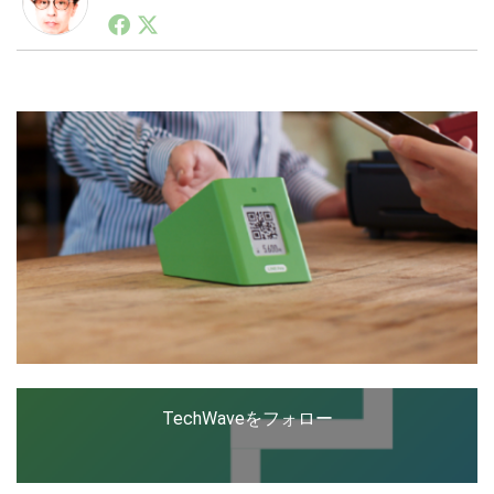
1990年代初頭から記者としてまた起業家としてITスタ
ートアップ業界のハードウェアからソフトウェアの事業
創出に関わる。シリコンバレーやEU等でのスタートア
LINE
暗号資産
ップを経験。日本ではネットエイジ等に所属、大手企業
の新規事業創出に協力。ブログやSNS、LINEなどの誕
生から普及成長までを最前線で見てきた生き字引として
注目される。通信キャリアのニュースポータルの創業デ
投資家登録
Drone
スクとして数億PV事業に。世界最大IT系メディア（ス
ペイン）の元日本編集長、World Innovation Lab(WiL)
などを経て、現在、スタートアップ支援側の取り組みに
特集
VR/AR
注力中。
Block Data Bank
TechWaveをフォロー