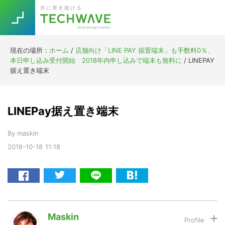
Skip
Skip
Skip
Skip
共に突き抜ける
to
to
to
to
primary
main
primary
footer
navigation
content
sidebar
現在の場所：
ホーム
/
店舗向け「LINE PAY 据置端末」も手数料0％、
Trend
本日申し込み受付開始 2018年内申し込みで端末も無料に
/
LINEPAY
今話題の注目キーワード
据え置き端末
Keywords
LINEPay据え置き端末
5G
Asana
テレワーク
TOPICS
By
maskin
ニューノーマル
2018-10-18
11:18
[Startup]
RE:LIFE
[Voice Edition]
Re:Work
Daily
Weekly
Monthly
Maskin
[YouTube]
AI