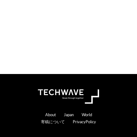
o
e
n
r
s
a
c
t
i
o
n
s
Footer
About
Japan
World
寄稿について
PrivacyPolicy