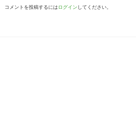
索
d
コメントを投稿するには
ログイン
してください。
す
e
る
r
I
R
n
e
t
a
e
d
r
e
a
r
c
I
t
n
i
t