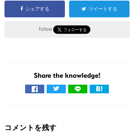
シェアする
ツイートする
follow
Share the knowledge!
こ
の
サ
イ
R
ト
e
を
コメントを残す
a
検