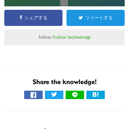
シェアする
ツイートする
follow
Follow techwavejp
Share the knowledge!
こ
の
サ
イ
R
ト
を
e