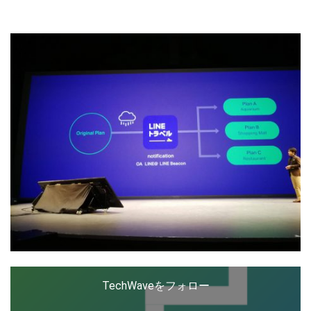
ップを経験。日本ではネットエイジ等に所属、大手企業
の新規事業創出に協力。ブログやSNS、LINEなどの誕
生から普及成長までを最前線で見てきた生き字引として
LINE
暗号資産
注目される。通信キャリアのニュースポータルの創業デ
スクとして数億PV事業に。世界最大IT系メディア（ス
ペイン）の元日本編集長、World Innovation Lab(WiL)
などを経て、現在、スタートアップ支援側の取り組みに
投資家登録
Drone
注力中。
特集
VR/AR
Block Data Bank
TechWaveをフォロー