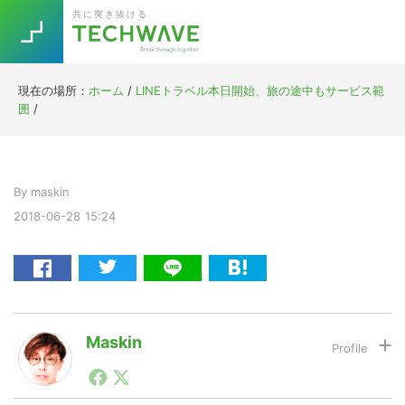
Skip
Skip
Skip
Skip
共に突き抜ける
to
to
to
to
primary
main
primary
footer
navigation
content
sidebar
現在の場所：
ホーム
/
LINEトラベル本日開始、旅の途中もサービス範
Trend
囲
/
今話題の注目キーワード
Keywords
By
maskin
5G
Asana
テレワーク
TOPICS
2018-06-28
15:24
ニューノーマル
[Startup]
RE:LIFE
[Voice Edition]
Re:Work
Maskin
Daily
Weekly
Monthly
1990年代初頭から記者としてまた起業家としてITスタ
ートアップ業界のハードウェアからソフトウェアの事業
[YouTube]
AI
創出に関わる。シリコンバレーやEU等でのスタートア