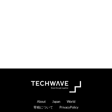
i
t
o
e
n
r
s
a
c
t
i
o
n
s
Footer
About
Japan
World
寄稿について
PrivacyPolicy