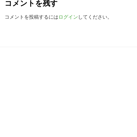
コメントを残す
検
a
索
d
コメントを投稿するには
ログイン
してください。
す
e
る
r
I
R
n
e
t
a
e
d
r
e
a
r
c
I
t
n