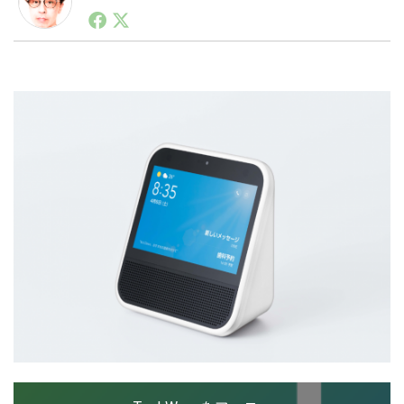
1990年代初頭から記者としてまた起業家としてITスタ
ートアップ業界のハードウェアからソフトウェアの事業
創出に関わる。シリコンバレーやEU等でのスタートア
LINE
暗号資産
ップを経験。日本ではネットエイジ等に所属、大手企業
の新規事業創出に協力。ブログやSNS、LINEなどの誕
生から普及成長までを最前線で見てきた生き字引として
注目される。通信キャリアのニュースポータルの創業デ
投資家登録
Drone
スクとして数億PV事業に。世界最大IT系メディア（ス
ペイン）の元日本編集長、World Innovation Lab(WiL)
などを経て、現在、スタートアップ支援側の取り組みに
特集
VR/AR
注力中。
Block Data Bank