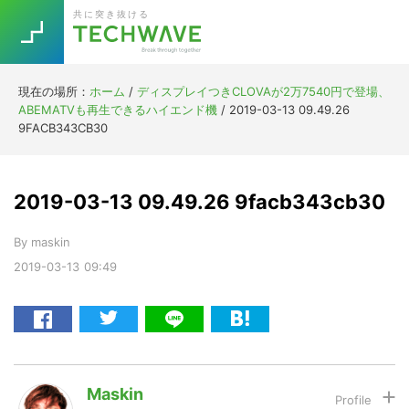
Skip
Skip
Skip
Skip
共に突き抜ける
to
to
to
to
primary
main
primary
footer
navigation
content
sidebar
現在の場所：
ホーム
/
ディスプレイつきCLOVAが2万7540円で登場、
Trend
ABEMATVも再生できるハイエンド機
/
2019-03-13 09.49.26
今話題の注目キーワード
9FACB343CB30
Keywords
2019-03-13 09.49.26 9facb343cb30
5G
Asana
テレワーク
TOPICS
By
maskin
ニューノーマル
2019-03-13
09:49
[Startup]
RE:LIFE
[Voice Edition]
Re:Work
Daily
Weekly
Monthly
Maskin
[YouTube]
AI