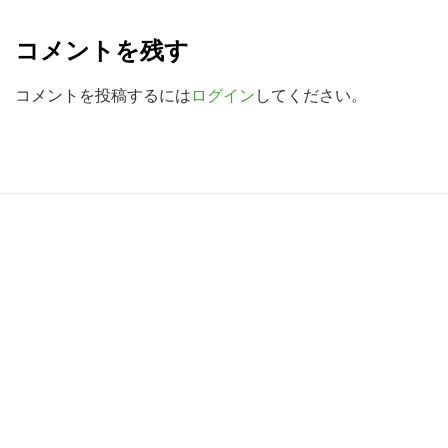
e
検
コメントを残す
索
a
す
d
コメントを投稿するには
ログイン
してください。
る
e
r
I
R
n
e
t
a
e
d
r
e
a
r
c
I