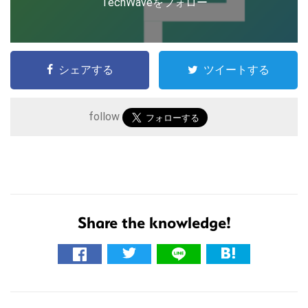
TechWaveをフォロー
シェアする
ツイートする
follow
こ
Share the knowledge!
の
サ
イ
ト
R
を