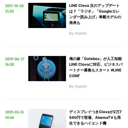
2017-10-20
LINE Clova 次のアップデート
21:30
は？「ラジオ」「Googleカレ
ンダー読み上げ」車載モデルの
発表も
By
maskin
2019-06-27
俺の嫁「Gatebox」が人工知能
16:38
LINE Clovaに対応、ビジネスパ
ートナー募集もスタート #LINE
CONF
By
maskin
2019-03-13
ディスプレイつきClovaが2万7
10:56
540円で登場、AbemaTVも再
生できるハイエンド機