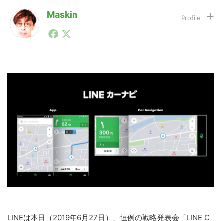
Maskin
1990年代初頭から記者としてまた起業家としてITスタ
LINE
暗号資産
ートアップ業界のハードウェアからソフトウェアの事業
創出に関わる。シリコンバレーやEU等でのスタートア
ップを経験。日本ではネットエイジ等に所属、大手企業
投資家登録
Drone
の新規事業創出に協力。ブログやSNS、LINEなどの誕
生から普及成長までを最前線で見てきた生き字引として
注目される。通信キャリアのニュースポータルの創業デ
スクとして数億PV事業に。世界最大IT系メディア（ス
特集
VR/AR
ペイン）の元日本編集長、World Innovation Lab(WiL)
などを経て、現在、スタートアップ支援側の取り組みに
注力中。
Block Data Bank
LINEは本日（2019年6月27日）、恒例の戦略発表会「LINE C