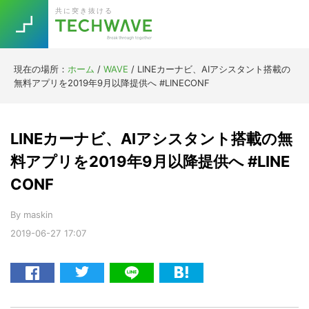
Skip
Skip
Skip
Skip
共に突き抜ける
to
to
to
to
primary
main
primary
footer
navigation
content
sidebar
現在の場所：
ホーム
/
WAVE
/
LINEカーナビ、AIアシスタント搭載の
Trend
無料アプリを2019年9月以降提供へ #LINECONF
今話題の注目キーワード
Keywords
LINEカーナビ、AIアシスタント搭載の無
5G
Asana
テレワーク
料アプリを2019年9月以降提供へ #LINE
TOPICS
CONF
ニューノーマル
[Startup]
RE:LIFE
By
maskin
2019-06-27
17:07
[Voice Edition]
Re:Work
Daily
Weekly
Monthly
[YouTube]
AI