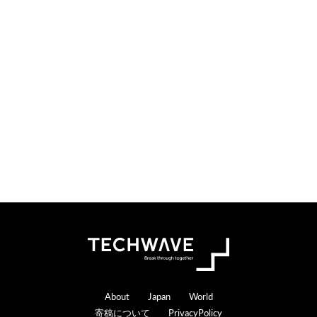
Footer
About
Japan
World
寄稿について
PrivacyPolicy