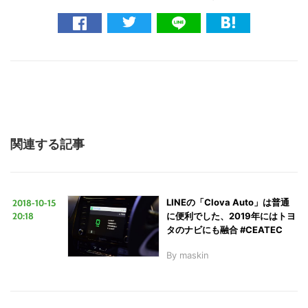
こ
の
サ
イ
ト
を
関連する記事
検
索
す
2018-10-15
LINEの「Clova Auto」は普通
20:18
に便利でした、2019年にはトヨ
る
タのナビにも融合 #CEATEC
By
maskin