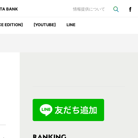
ATA BANK
情報提供について
CE EDITION]
[YOUTUBE]
LINE
最
初
の
サ
イ
ド
バ
RANKING