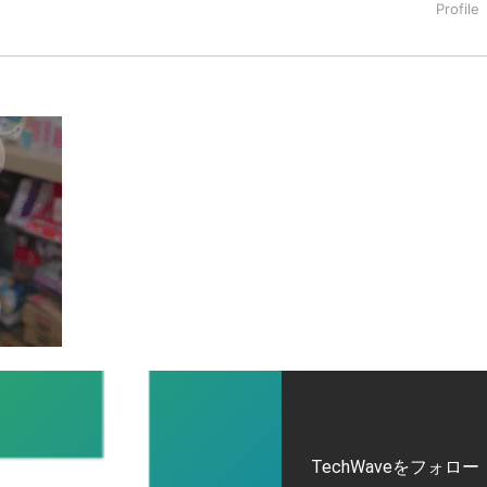
タートアップ業界のハードウェアからソフトウェアの事業創出に関わ
。日本ではネットエイジ等に所属、大手企業の新規事業創出に協
でを最前線で見てきた生き字引として注目される。通信キャリアのニ
T系メディア（スペイン）の元日本編集長、World Innovati
援側の取り組みに注力中。
TechWaveをフォロー