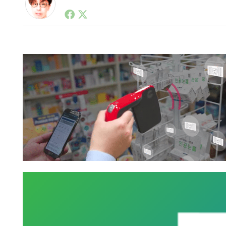
1990年代初頭から記者としてまた起業家としてITス
る。シリコンバレーやEU等でのスタートアップを経験
力。ブログやSNS、LINEなどの誕生から普及成長ま
ュースポータルの創業デスクとして数億PV事業に。世界最大I
on Lab(WiL)などを経て、現在、スタートアップ支