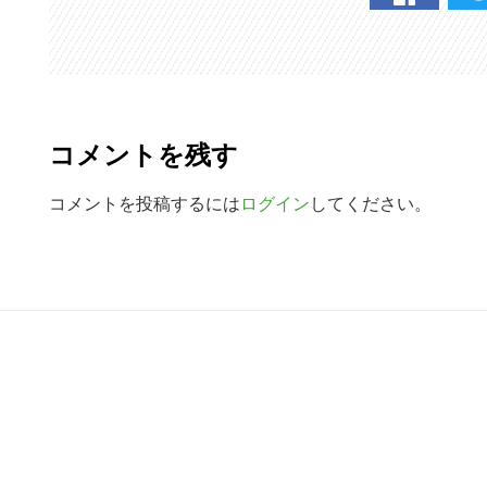
検
索
す
R
る
e
コメントを残す
a
d
コメントを投稿するには
ログイン
してください。
e
r
R
I
e
n
a
t
d
e
e
r