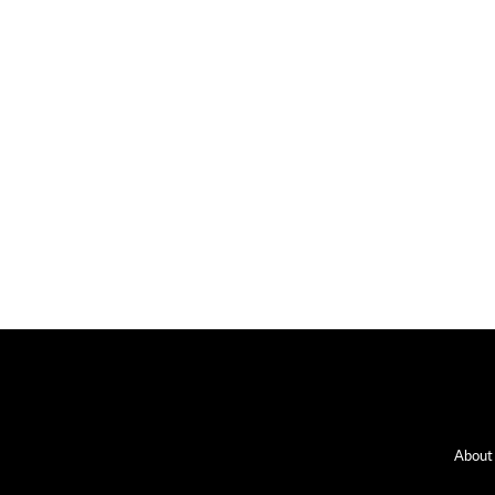
Fo
About