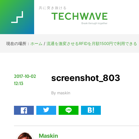
Skip
Skip
Skip
Skip
共に突き抜ける
to
to
to
to
primary
main
primary
footer
navigation
content
sidebar
現在の場所：
ホーム
/
流通を激変させるRFIDを月額1500円で利用できる
screenshot_803
2017-10-02
12:13
By
maskin
Maskin