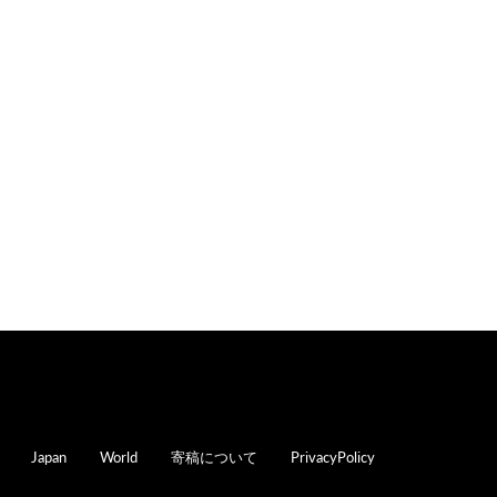
oter
Japan
World
寄稿について
PrivacyPolicy