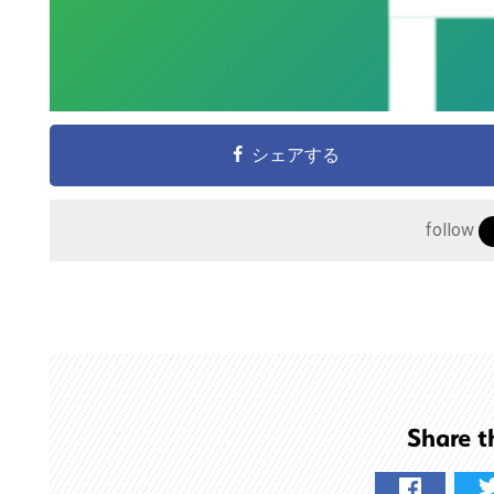
シェアする
follow
こ
の
サ
イ
Share t
ト
を