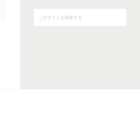
こ
の
サ
イ
ト
を
検
索
す
る