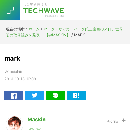
Skip
Skip
Skip
Skip
共に突き抜ける
to
to
to
to
primary
main
primary
footer
navigation
content
sidebar
現在の場所：
ホーム
/
マーク・ザッカーバーグ氏三度目の来日、世界
Trend
初の取り組みを発表 【@MASKIN】
/
MARK
今話題の注目キーワード
Keywords
mark
5G
Asana
テレワーク
TOPICS
By
maskin
ニューノーマル
2014-10-16
16:00
[Startup]
RE:LIFE
[Voice Edition]
Re:Work
Daily
Weekly
Monthly
Maskin
1990年代初頭から記者としてまた起業家としてITスタ
[YouTube]
AI