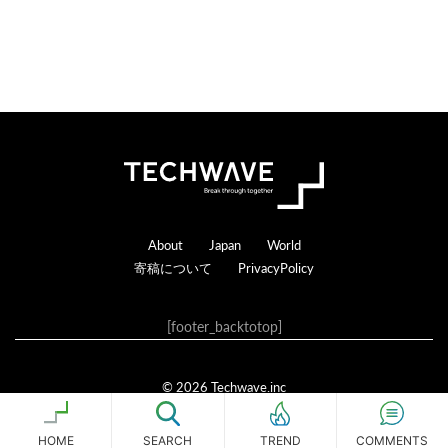
Footer
About
Japan
World
寄稿について
PrivacyPolicy
[footer_backtotop]
© 2026 Techwave.inc
Genesis Framework
·
WordPress
·
ログイン
HOME
SEARCH
COMMENTS
TREND