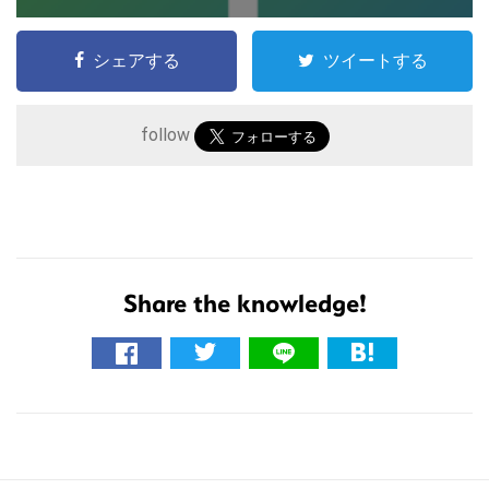
シェアする
ツイートする
follow
こ
の
サ
Share the knowledge!
イ
ト
を
検
索
す