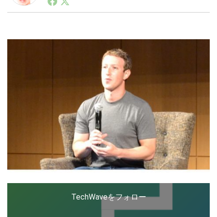
ートアップ業界のハードウェアからソフトウェアの事業
創出に関わる。シリコンバレーやEU等でのスタートア
ップを経験。日本ではネットエイジ等に所属、大手企業
LINE
暗号資産
の新規事業創出に協力。ブログやSNS、LINEなどの誕
生から普及成長までを最前線で見てきた生き字引として
注目される。通信キャリアのニュースポータルの創業デ
スクとして数億PV事業に。世界最大IT系メディア（ス
投資家登録
Drone
ペイン）の元日本編集長、World Innovation Lab(WiL)
などを経て、現在、スタートアップ支援側の取り組みに
注力中。
特集
VR/AR
Block Data Bank
TechWaveをフォロー