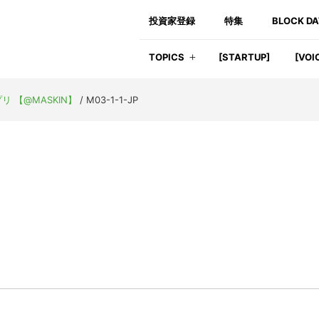
投資家登録
特集
BLOCK D
TOPICS
[STARTUP]
[VOI
 【@MASKIN】
/
M03-1-1-JP