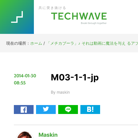
Skip
Skip
Skip
Skip
共に突き抜ける
to
to
to
to
primary
main
primary
footer
navigation
content
sidebar
現在の場所：
ホーム
/
「メチカブーラ」♪ それは動画に魔法を与え るアプリ
M03-1-1-jp
2014-01-30
08:55
By
maskin
Maskin