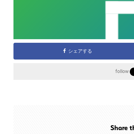
の
サ
イ
ト
を
検
シェアする
索
す
follow
る
Share t