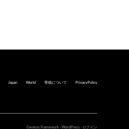
oter
Japan
World
寄稿について
PrivacyPolicy
Genesis Framework
·
WordPress
·
ログイン