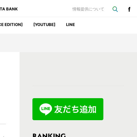
ATA BANK
情報提供について
CE EDITION]
[YOUTUBE]
LINE
最
初
の
サ
イ
ド
バ
RANKING