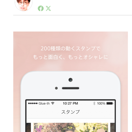
1990年代初頭から記者としてまた起業家としてITス
る。シリコンバレーやEU等でのスタートアップを経験
力。ブログやSNS、LINEなどの誕生から普及成長ま
ュースポータルの創業デスクとして数億PV事業に。世界最大I
on Lab(WiL)などを経て、現在、スタートアップ支