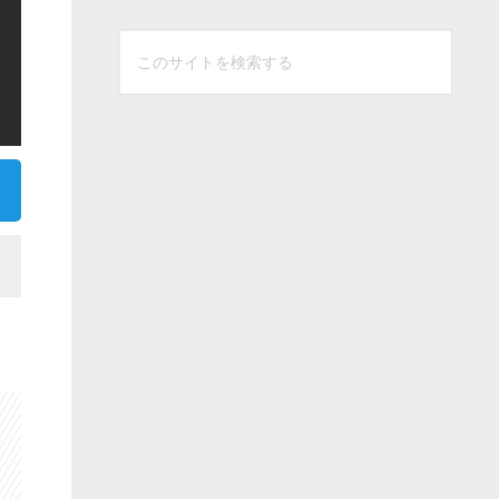
こ
の
サ
イ
ト
を
検
索
す
る