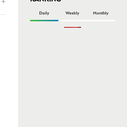
ー
Daily
Weekly
Monthly