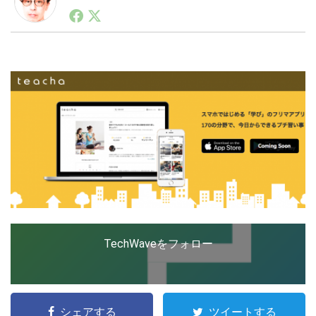
1990年代初頭から記者としてまた起業家としてITスタ
ートアップ業界のハードウェアからソフトウェアの事業
創出に関わる。シリコンバレーやEU等でのスタートア
LINE
暗号資産
ップを経験。日本ではネットエイジ等に所属、大手企業
の新規事業創出に協力。ブログやSNS、LINEなどの誕
生から普及成長までを最前線で見てきた生き字引として
注目される。通信キャリアのニュースポータルの創業デ
投資家登録
Drone
スクとして数億PV事業に。世界最大IT系メディア（ス
ペイン）の元日本編集長、World Innovation Lab(WiL)
などを経て、現在、スタートアップ支援側の取り組みに
特集
VR/AR
注力中。
Block Data Bank
TechWaveをフォロー
シェアする
ツイートする