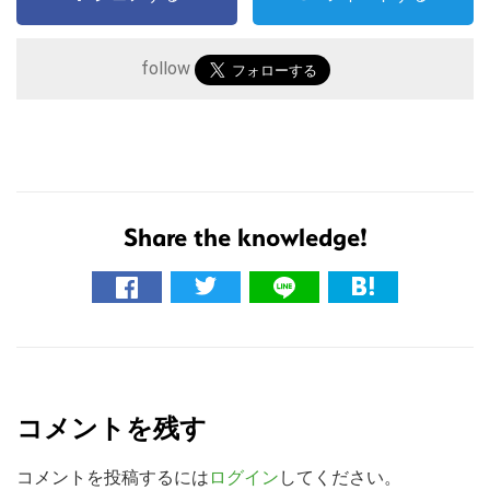
follow
Share the knowledge!
こ
の
サ
R
イ
e
ト
コメントを残す
を
a
検
d
コメントを投稿するには
ログイン
してください。