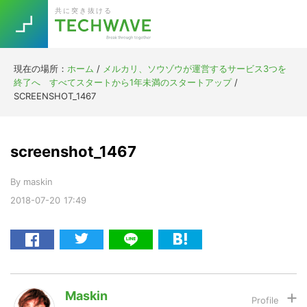
Skip
Skip
Skip
Skip
共に突き抜ける
to
to
to
to
primary
main
primary
footer
navigation
content
sidebar
現在の場所：
ホーム
/
メルカリ、ソウゾウが運営するサービス3つを
Trend
終了へ すべてスタートから1年未満のスタートアップ
/
今話題の注目キーワード
SCREENSHOT_1467
Keywords
screenshot_1467
5G
Asana
テレワーク
TOPICS
By
maskin
ニューノーマル
2018-07-20
17:49
[Startup]
RE:LIFE
[Voice Edition]
Re:Work
Daily
Weekly
Monthly
Maskin
[YouTube]
AI