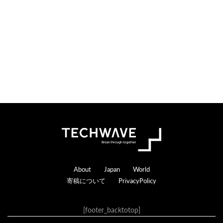
n
r
s
a
c
t
i
o
n
s
Footer
About
Japan
World
寄稿について
PrivacyPolicy
[footer_backtotop]