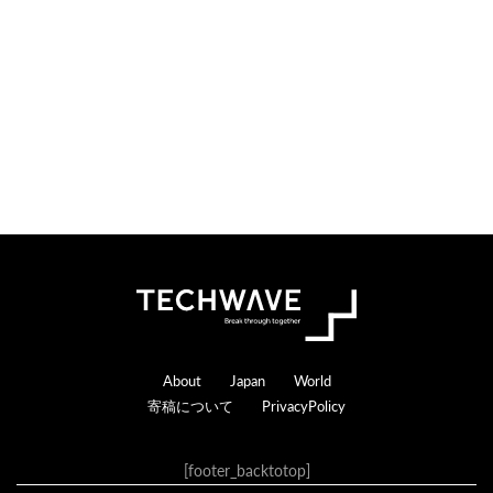
n
r
s
a
c
t
i
o
n
s
Footer
About
Japan
World
寄稿について
PrivacyPolicy
[footer_backtotop]