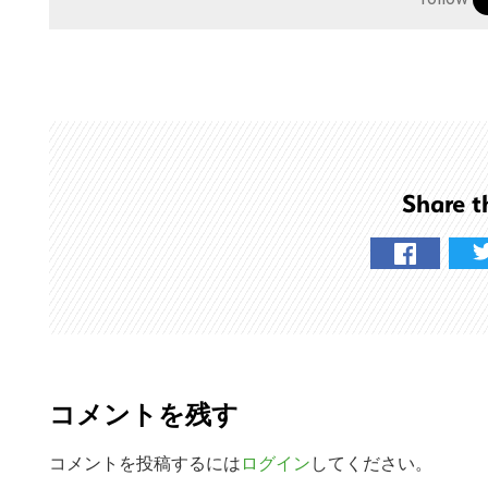
サ
イ
ト
を
検
索
す
Share t
る
R
e
コメントを残す
a
d
コメントを投稿するには
ログイン
してください。