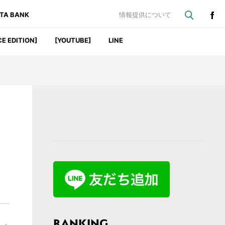
ATA BANK
情報提供について
CE EDITION]
[YOUTUBE]
LINE
最
初
の
サ
イ
ド
バ
RANKING