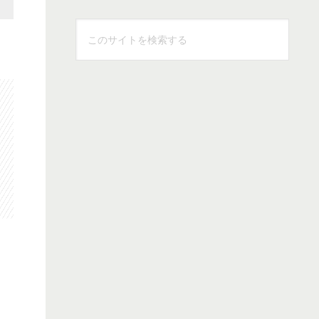
こ
の
サ
イ
ト
を
検
索
す
る