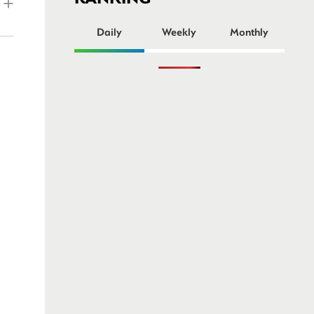
ー
Daily
Weekly
Monthly