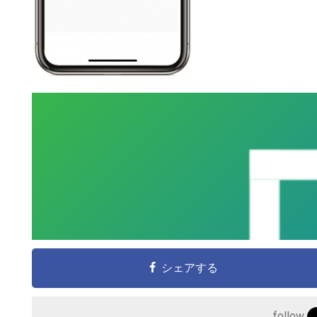
シェアする
こ
の
follow