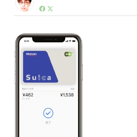
1990年代初頭から記者としてまた起業家としてITス
る。シリコンバレーやEU等でのスタートアップを経験
力。ブログやSNS、LINEなどの誕生から普及成長ま
ュースポータルの創業デスクとして数億PV事業に。世界最大I
on Lab(WiL)などを経て、現在、スタートアップ支