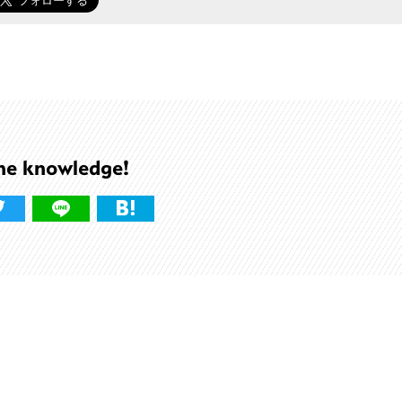
he knowledge!