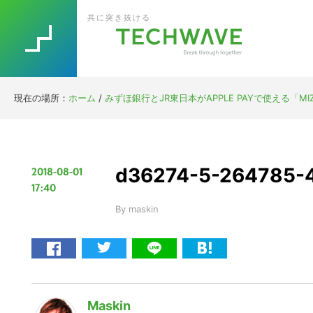
Skip
Skip
Skip
Skip
共に突き抜ける
to
to
to
to
primary
main
primary
footer
navigation
content
sidebar
現在の場所：
ホーム
/
みずほ銀行とJR東日本がAPPLE PAYで使える「MI
d36274-5-264785-
2018-08-01
17:40
By
maskin
Maskin