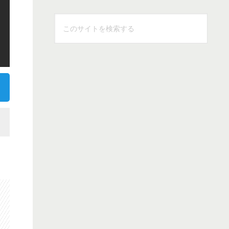
こ
の
サ
イ
ト
を
検
索
す
る