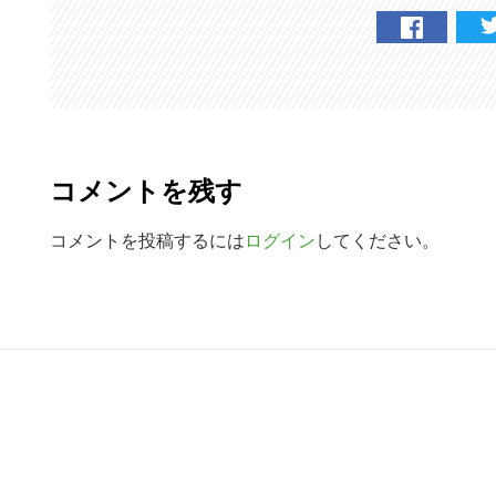
R
e
コメントを残す
a
d
コメントを投稿するには
ログイン
してください。
e
r
R
I
e
n
a
t
d
e