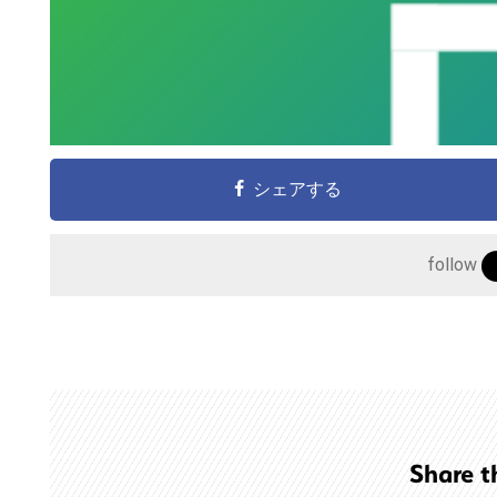
こ
の
サ
イ
シェアする
ト
を
follow
検
索
す
る
Share t