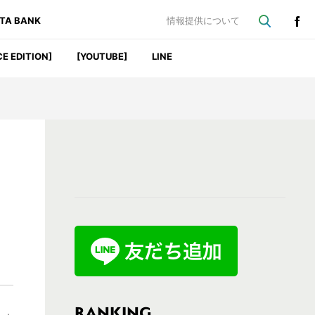
ATA BANK
情報提供について
CE EDITION]
[YOUTUBE]
LINE
最
初
の
サ
イ
ド
バ
RANKING