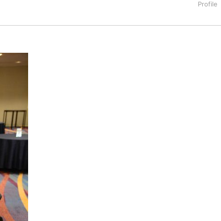
タートアップ業界のハードウェアからソフトウェアの事業創出に関わ
。日本ではネットエイジ等に所属、大手企業の新規事業創出に協
でを最前線で見てきた生き字引として注目される。通信キャリアのニ
T系メディア（スペイン）の元日本編集長、World Innovati
援側の取り組みに注力中。