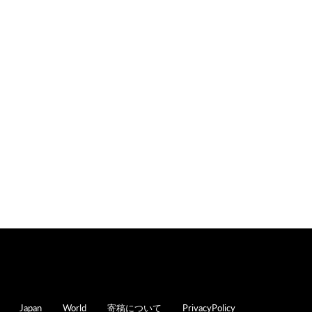
oter
Japan
World
寄稿について
PrivacyPolicy