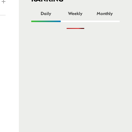
ー
Daily
Weekly
Monthly