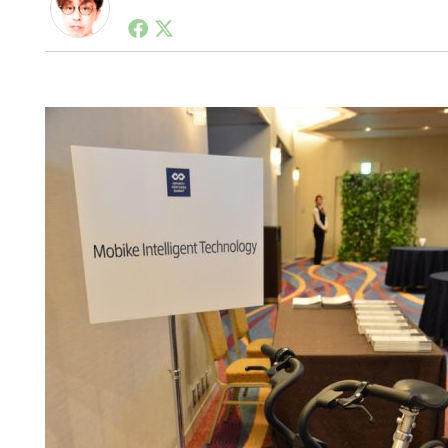
1990年代初頭から記者としてまた起業家としてITス
る。シリコンバレーやEU等でのスタートアップを経験
力。ブログやSNS、LINEなどの誕生から普及成長ま
ュースポータルの創業デスクとして数億PV事業に。世界最大I
on Lab(WiL)などを経て、現在、スタートアップ支