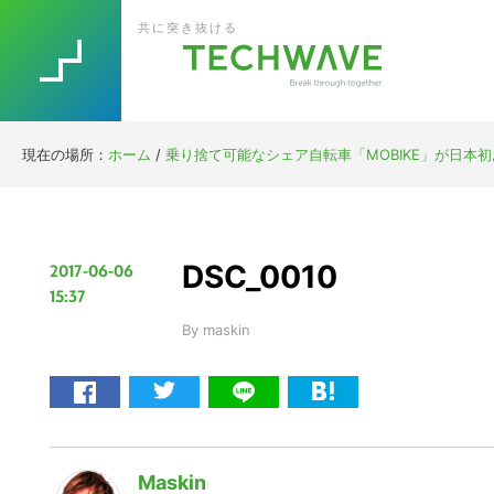
Skip
Skip
Skip
Skip
共に突き抜ける
to
to
to
to
primary
main
primary
footer
navigation
content
sidebar
現在の場所：
ホーム
/
乗り捨て可能なシェア自転車「MOBIKE」が日本初お
DSC_0010
2017-06-06
15:37
By
maskin
Maskin