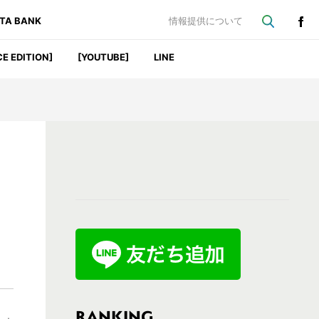
ATA BANK
情報提供について
CE EDITION]
[YOUTUBE]
LINE
最
初
の
サ
イ
ド
バ
RANKING