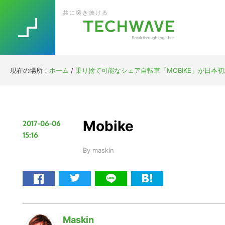
Skip
Skip
Skip
Skip
共に突き抜ける
to
to
to
to
primary
main
primary
footer
navigation
content
sidebar
現在の場所：
ホーム
/
乗り捨て可能なシェア自転車「MOBIKE」が日本初お
Mobike
2017-06-06
15:16
By
maskin
Maskin