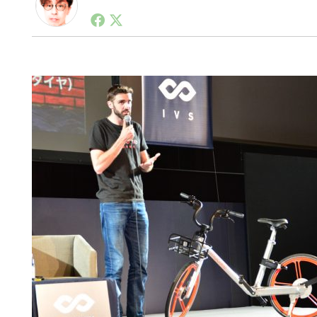
1990年代初頭から記者としてまた起業家としてITス
る。シリコンバレーやEU等でのスタートアップを経験
力。ブログやSNS、LINEなどの誕生から普及成長ま
ュースポータルの創業デスクとして数億PV事業に。世界最大I
on Lab(WiL)などを経て、現在、スタートアップ支