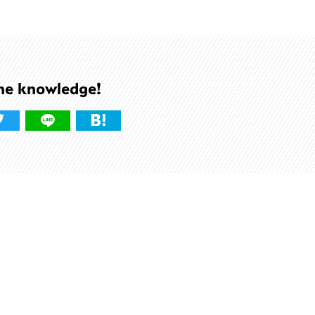
he knowledge!