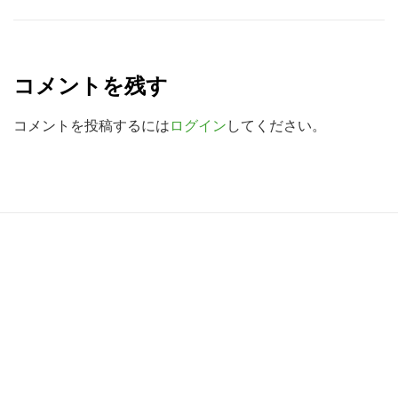
を
R
検
e
索
コメントを残す
a
す
る
d
コメントを投稿するには
ログイン
してください。
e
r
I
R
n
e
t
a
e
d
r
e
a
r