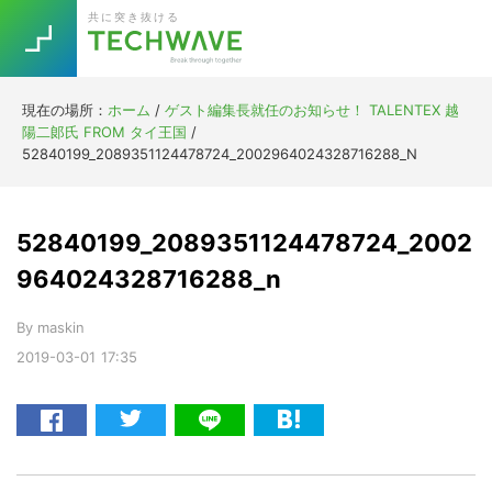
Skip
Skip
Skip
Skip
共に突き抜ける
to
to
to
to
primary
main
primary
footer
navigation
content
sidebar
現在の場所：
ホーム
/
ゲスト編集長就任のお知らせ！ TALENTEX 越
Trend
陽二郞氏 FROM タイ王国
/
今話題の注目キーワード
52840199_2089351124478724_2002964024328716288_N
Keywords
52840199_2089351124478724_2002
5G
Asana
テレワーク
TOPICS
964024328716288_n
ニューノーマル
By
maskin
[Startup]
RE:LIFE
2019-03-01
17:35
[Voice Edition]
Re:Work
Daily
Weekly
Monthly
[YouTube]
AI