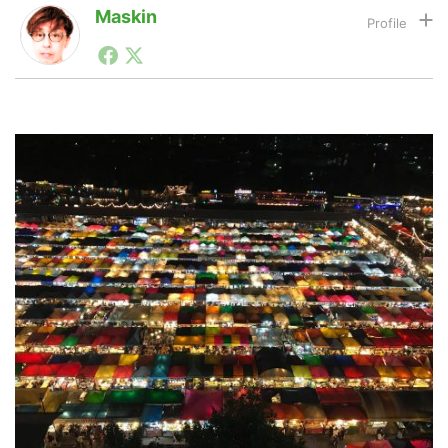
Maskin
1990年代初頭から記者としてまた起業家としてITスタ
LINE
暗号資産
ートアップ業界のハードウェアからソフトウェアの事業
創出に関わる。シリコンバレーやEU等でのスタートア
ップを経験。日本ではネットエイジ等に所属、大手企業
の新規事業創出に協力。ブログやSNS、LINEなどの誕
投資家登録
Drone
生から普及成長までを最前線で見てきた生き字引として
注目される。通信キャリアのニュースポータルの創業デ
スクとして数億PV事業に。世界最大IT系メディア（ス
ペイン）の元日本編集長、World Innovation Lab(WiL)
特集
VR/AR
などを経て、現在、スタートアップ支援側の取り組みに
注力中。
Block Data Bank