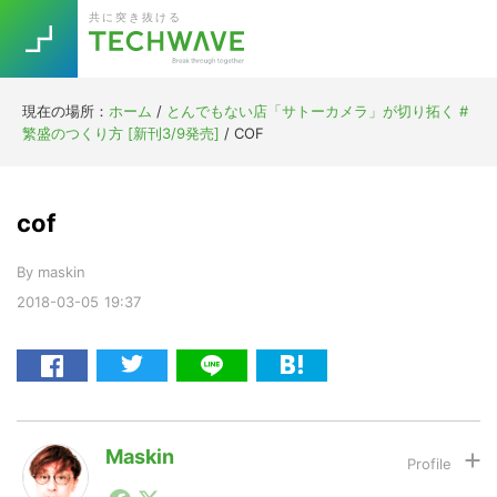
Skip
Skip
Skip
Skip
共に突き抜ける
to
to
to
to
primary
main
primary
footer
navigation
content
sidebar
現在の場所：
ホーム
/
とんでもない店「サトーカメラ」が切り拓く #
Trend
繁盛のつくり方 [新刊3/9発売]
/
COF
今話題の注目キーワード
Keywords
cof
5G
Asana
テレワーク
TOPICS
By
maskin
ニューノーマル
2018-03-05
19:37
[Startup]
RE:LIFE
[Voice Edition]
Re:Work
Daily
Weekly
Monthly
Maskin
1990年代初頭から記者としてまた起業家としてITスタ
[YouTube]
AI