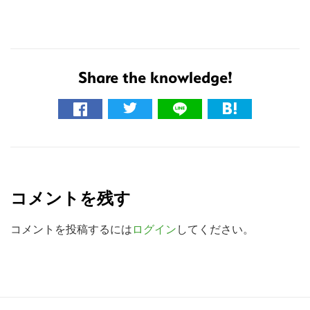
の
サ
イ
ト
Share the knowledge!
を
検
索
す
R
る
e
コメントを残す
a
d
コメントを投稿するには
ログイン
してください。
e
r
I
R