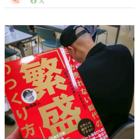
ートアップ業界のハードウェアからソフトウェアの事業
創出に関わる。シリコンバレーやEU等でのスタートア
ップを経験。日本ではネットエイジ等に所属、大手企業
LINE
暗号資産
の新規事業創出に協力。ブログやSNS、LINEなどの誕
生から普及成長までを最前線で見てきた生き字引として
注目される。通信キャリアのニュースポータルの創業デ
スクとして数億PV事業に。世界最大IT系メディア（ス
投資家登録
Drone
ペイン）の元日本編集長、World Innovation Lab(WiL)
などを経て、現在、スタートアップ支援側の取り組みに
注力中。
特集
VR/AR
Block Data Bank