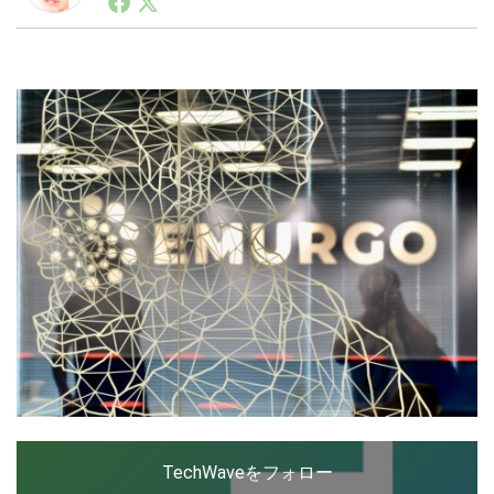
ートアップ業界のハードウェアからソフトウェアの事業
創出に関わる。シリコンバレーやEU等でのスタートア
ップを経験。日本ではネットエイジ等に所属、大手企業
LINE
暗号資産
の新規事業創出に協力。ブログやSNS、LINEなどの誕
生から普及成長までを最前線で見てきた生き字引として
注目される。通信キャリアのニュースポータルの創業デ
スクとして数億PV事業に。世界最大IT系メディア（ス
投資家登録
Drone
ペイン）の元日本編集長、World Innovation Lab(WiL)
などを経て、現在、スタートアップ支援側の取り組みに
注力中。
特集
VR/AR
Block Data Bank
TechWaveをフォロー