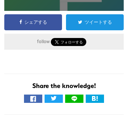
シェアする
ツイートする
follow
こ
Share the knowledge!
の
サ
イ
ト
R
を