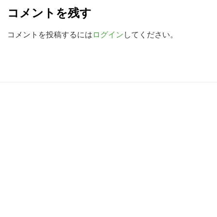
e
検
コメントを残す
a
索
す
d
コメントを投稿するには
ログイン
してください。
る
e
r
I
R
n
e
t
a
e
d
r
e
a
r
c
I
t
n