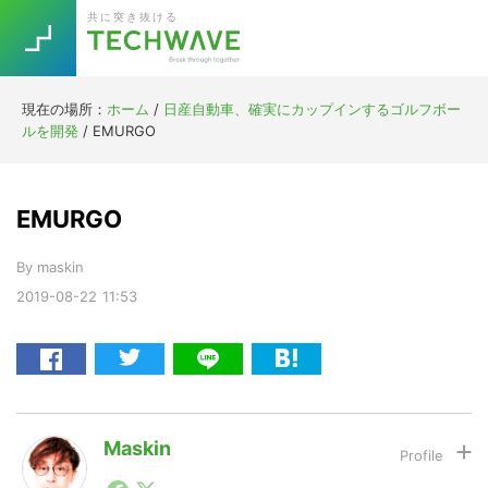
Skip
Skip
Skip
Skip
共に突き抜ける
to
to
to
to
primary
main
primary
footer
navigation
content
sidebar
現在の場所：
ホーム
/
日産自動車、確実にカップインするゴルフボー
Trend
ルを開発
/
EMURGO
今話題の注目キーワード
Keywords
EMURGO
5G
Asana
テレワーク
TOPICS
By
maskin
ニューノーマル
2019-08-22
11:53
[Startup]
RE:LIFE
[Voice Edition]
Re:Work
Daily
Weekly
Monthly
Maskin
1990年代初頭から記者としてまた起業家としてITスタ
[YouTube]
AI