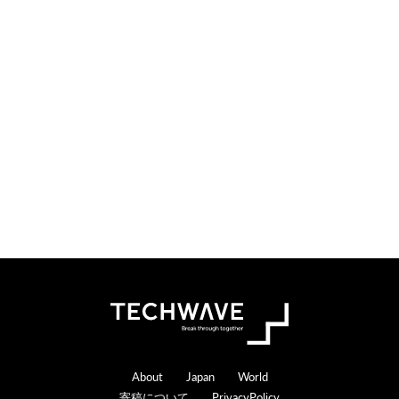
i
t
o
e
n
r
s
a
c
t
i
o
n
s
Footer
About
Japan
World
寄稿について
PrivacyPolicy