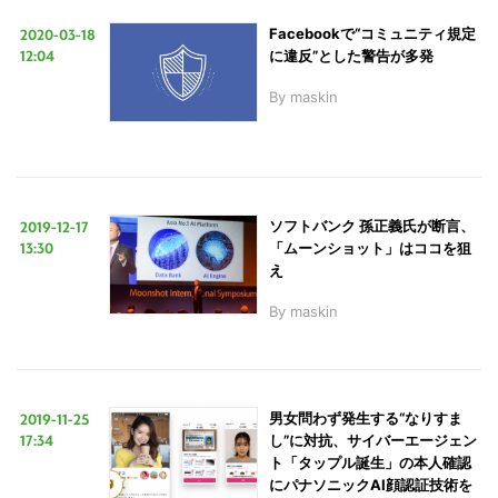
2020-03-18
Facebookで“コミュニティ規定
12:04
に違反”とした警告が多発
By
maskin
2019-12-17
ソフトバンク 孫正義氏が断言、
13:30
「ムーンショット」はココを狙
え
By
maskin
2019-11-25
男女問わず発生する“なりすま
17:34
し”に対抗、サイバーエージェン
ト「タップル誕生」の本人確認
にパナソニックAI顔認証技術を