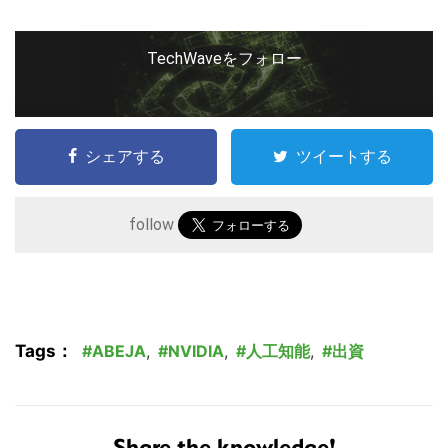
TechWaveをフォロー
シェアする
ツイートする
follow
こ
の
Tags：
ABEJA
,
NVIDIA
,
人工知能
,
出資
サ
イ
ト
Share the knowledge!
を