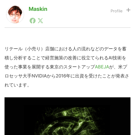
Maskin
1990年代初頭から記者としてまた起業家としてITスタ
LINE
暗号資産
ートアップ業界のハードウェアからソフトウェアの事業
創出に関わる。シリコンバレーやEU等でのスタートア
ップを経験。日本ではネットエイジ等に所属、大手企業
投資家登録
Drone
の新規事業創出に協力。ブログやSNS、LINEなどの誕
生から普及成長までを最前線で見てきた生き字引として
リテール（小売り）店舗における人の流れなどのデータを蓄
注目される。通信キャリアのニュースポータルの創業デ
積し分析することで経営施策の改善に役立てられるAI技術を
スクとして数億PV事業に。世界最大IT系メディア（ス
特集
VR/AR
ペイン）の元日本編集長、World Innovation Lab(WiL)
使った事業を展開する東京のスタートアップ
ABEJA
が、米プ
などを経て、現在、スタートアップ支援側の取り組みに
ロセッサ大手NVIDIAから2016年に出資を受けたことが発表さ
注力中。
Block Data Bank
れています。