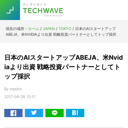
Skip
Skip
Skip
Skip
共に突き抜ける
to
to
to
to
primary
main
primary
footer
navigation
content
sidebar
現在の場所：
ホーム
/
JAPAN
/
TOKYO
/
日本のAIスタートアップ
Trend
ABEJA、米NVIDIAより出資 戦略投資パートナーとしてトップ採択
今話題の注目キーワード
Keywords
日本のAIスタートアップABEJA、米Nvid
5G
Asana
テレワーク
iaより出資 戦略投資パートナーとしてト
TOPICS
ップ採択
ニューノーマル
[Startup]
RE:LIFE
By
maskin
2017-04-28
15:51
[Voice Edition]
Re:Work
Daily
Weekly
Monthly
[YouTube]
AI