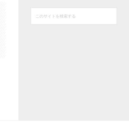
こ
の
サ
イ
ト
を
検
索
す
る