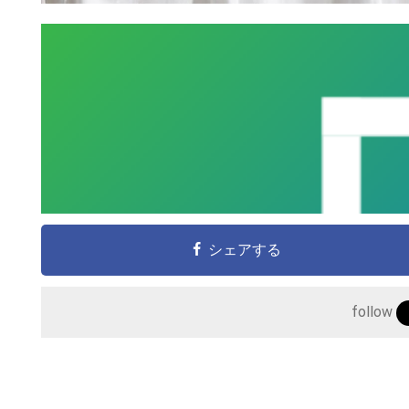
シェアする
follow
こ
の
サ
イ