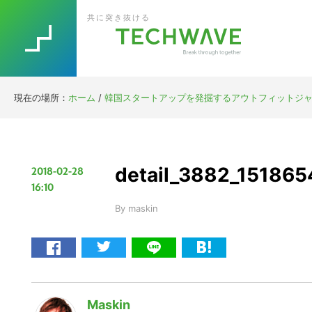
Skip
Skip
Skip
Skip
共に突き抜ける
to
to
to
to
primary
main
primary
footer
navigation
content
sidebar
現在の場所：
ホーム
/
韓国スタートアップを発掘するアウトフィットジ
detail_3882_15186
2018-02-28
16:10
By
maskin
Maskin