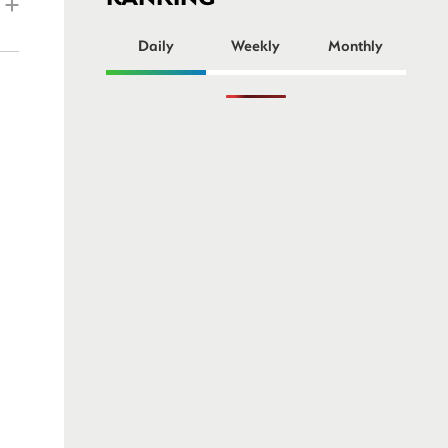
ー
Daily
Weekly
Monthly