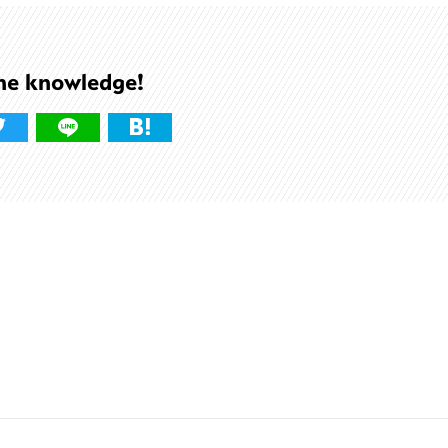
he knowledge!