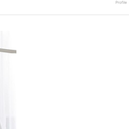
タートアップ業界のハードウェアからソフトウェアの事業創出に関わ
。日本ではネットエイジ等に所属、大手企業の新規事業創出に協
でを最前線で見てきた生き字引として注目される。通信キャリアのニ
T系メディア（スペイン）の元日本編集長、World Innovati
援側の取り組みに注力中。