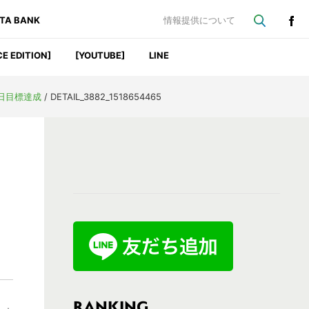
ATA BANK
情報提供について
CE EDITION]
[YOUTUBE]
LINE
日目標達成
/
DETAIL_3882_1518654465
最
初
の
サ
イ
ド
バ
RANKING