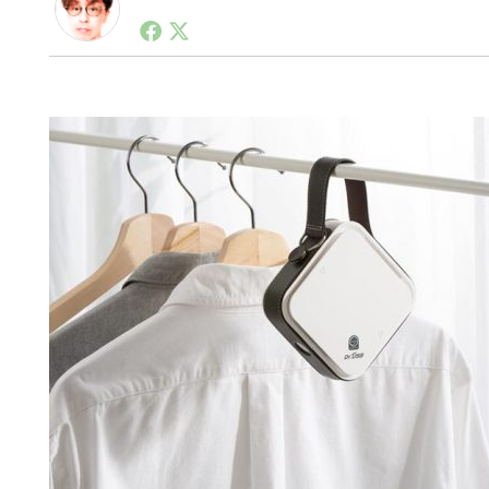
1990年代初頭から記者としてまた起業家としてITス
る。シリコンバレーやEU等でのスタートアップを経験
力。ブログやSNS、LINEなどの誕生から普及成長ま
ュースポータルの創業デスクとして数億PV事業に。世界最大I
on Lab(WiL)などを経て、現在、スタートアップ支