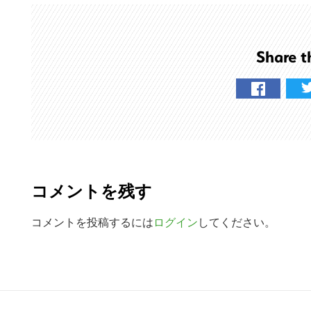
ト
を
検
Share t
索
す
る
R
e
コメントを残す
a
d
コメントを投稿するには
ログイン
してください。
e
r
R
I