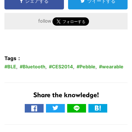
シェアする
ツイートする
follow
Tags：
BLE
,
Bluetooth
,
CES2014
,
Pebble
,
wearable
Share the knowledge!