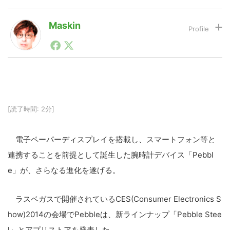
Maskin
LINE
暗号資産
1990年代初頭から記者としてまた起業家としてITスタ
ートアップ業界のハードウェアからソフトウェアの事業
創出に関わる。シリコンバレーやEU等でのスタートア
投資家登録
Drone
ップを経験。日本ではネットエイジ等に所属、大手企業
の新規事業創出に協力。ブログやSNS、LINEなどの誕
生から普及成長までを最前線で見てきた生き字引として
注目される。通信キャリアのニュースポータルの創業デ
特集
VR/AR
[読了時間: 2分]
スクとして数億PV事業に。世界最大IT系メディア（ス
ペイン）の元日本編集長、World Innovation Lab(WiL)
などを経て、現在、スタートアップ支援側の取り組みに
電子ペーパーディスプレイを搭載し、スマートフォン等と
注力中。
Block Data Bank
連携することを前提として誕生した腕時計デバイス「Pebbl
e」が、さらなる進化を遂げる。
ラスベガスで開催されているCES(Consumer Electronics S
how)2014の会場でPebbleは、新ラインナップ「Pebble Stee
l」とアプリストアを発表した。