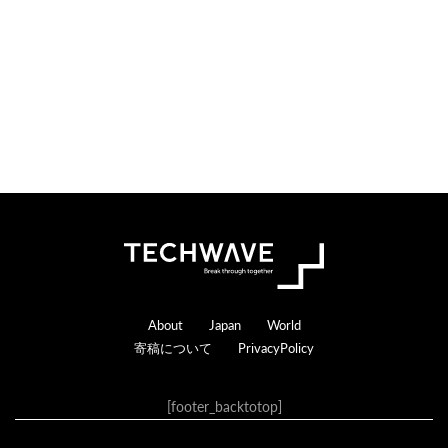
Footer
About
Japan
World
寄稿について
PrivacyPolicy
[footer_backtotop]