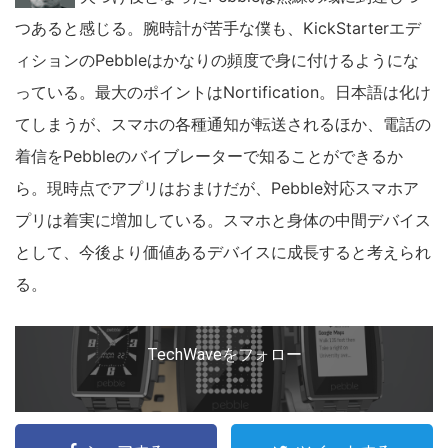
こ
つあると感じる。腕時計が苦手な僕も、KickStarterエデ
の
ィションのPebbleはかなりの頻度で身に付けるようにな
サ
っている。最大のポイントはNortification。日本語は化け
イ
てしまうが、スマホの各種通知が転送されるほか、電話の
ト
着信をPebbleのバイブレーターで知ることができるか
を
ら。現時点でアプリはおまけだが、Pebble対応スマホア
検
索
プリは着実に増加している。スマホと身体の中間デバイス
す
として、今後より価値あるデバイスに成長すると考えられ
る
る。
TechWaveをフォロー