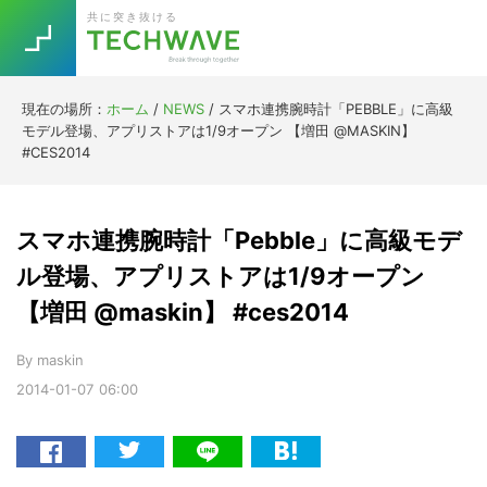
Skip
Skip
Skip
Skip
共に突き抜ける
to
to
to
to
primary
main
primary
footer
navigation
content
sidebar
現在の場所：
ホーム
/
NEWS
/
スマホ連携腕時計「PEBBLE」に高級
Trend
モデル登場、アプリストアは1/9オープン 【増田 @MASKIN】
今話題の注目キーワード
#CES2014
Keywords
スマホ連携腕時計「Pebble」に高級モデ
5G
Asana
テレワーク
TOPICS
ル登場、アプリストアは1/9オープン
ニューノーマル
【増田 @maskin】 #ces2014
[Startup]
RE:LIFE
By
maskin
2014-01-07
06:00
[Voice Edition]
Re:Work
Daily
Weekly
Monthly
[YouTube]
AI