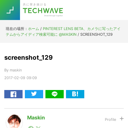
Skip
Skip
Skip
Skip
共に突き抜ける
to
to
to
to
primary
main
primary
footer
navigation
content
sidebar
現在の場所：
ホーム
/
PINTEREST LENS BETA、カメラに写ったアイ
Trend
テムからアイディア検索可能に @MASKIN
/
SCREENSHOT_129
今話題の注目キーワード
Keywords
screenshot_129
5G
Asana
テレワーク
TOPICS
By
maskin
ニューノーマル
2017-02-09
09:09
[Startup]
RE:LIFE
[Voice Edition]
Re:Work
Daily
Weekly
Monthly
Maskin
1990年代初頭から記者としてまた起業家としてITスタ
[YouTube]
AI