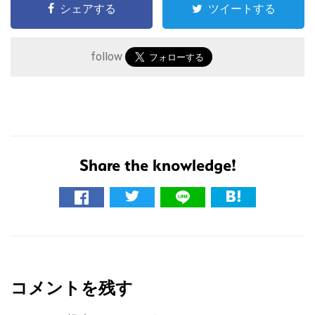
シェアする
ツイートする
follow
Share the knowledge!
こ
の
サ
R
イ
ト
e
を
コメントを残す
a
検