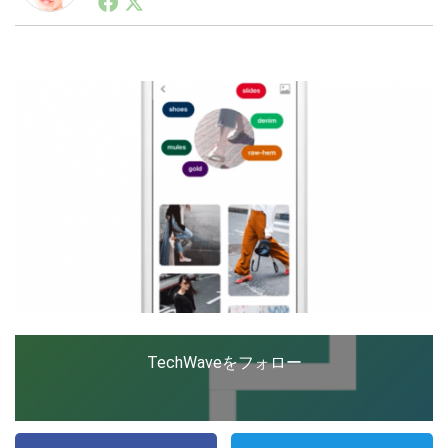
ートアップ業界のハードウェアからソフトウェアの事業
創出に関わる。シリコンバレーやEU等でのスタートア
ップを経験。日本ではネットエイジ等に所属、大手企業
LINE
暗号資産
の新規事業創出に協力。ブログやSNS、LINEなどの誕
生から普及成長までを最前線で見てきた生き字引として
注目される。通信キャリアのニュースポータルの創業デ
スクとして数億PV事業に。世界最大IT系メディア（ス
投資家登録
Drone
ペイン）の元日本編集長、World Innovation Lab(WiL)
などを経て、現在、スタートアップ支援側の取り組みに
注力中。
特集
VR/AR
Block Data Bank
TechWaveをフォロー