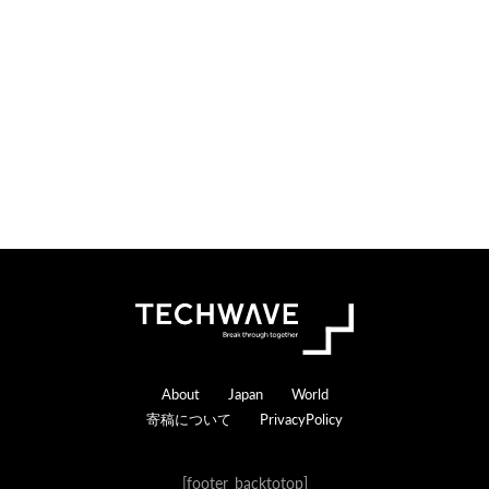
o
e
n
r
s
a
c
t
i
o
n
s
Footer
About
Japan
World
寄稿について
PrivacyPolicy
[footer_backtotop]