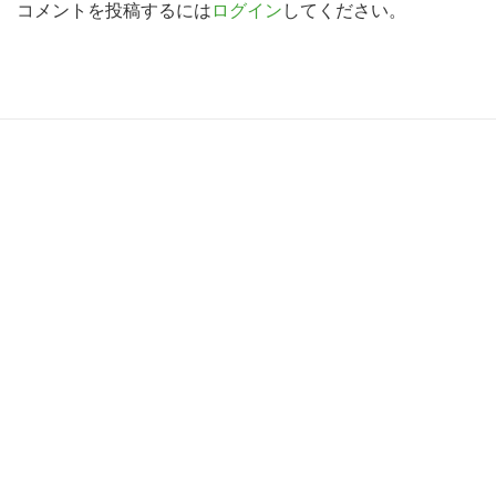
d
コメントを投稿するには
ログイン
してください。
索
す
e
る
r
I
R
n
e
t
a
e
d
r
e
a
r
c
I
t
n
i
t