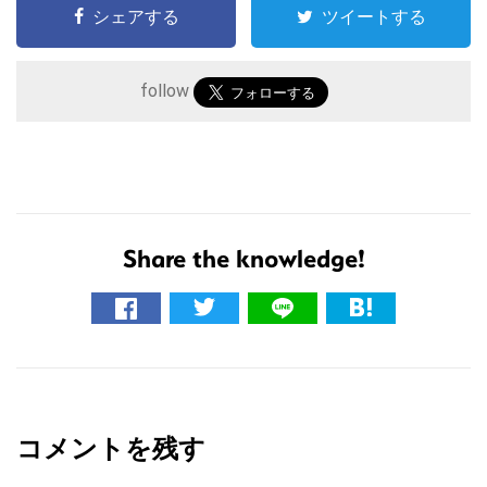
シェアする
ツイートする
follow
Share the knowledge!
こ
の
サ
イ
R
ト
e
を
コメントを残す
a
検