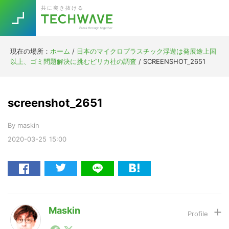
Skip
Skip
Skip
Skip
共に突き抜ける
to
to
to
to
primary
main
primary
footer
navigation
content
sidebar
現在の場所：
ホーム
/
日本のマイクロプラスチック浮遊は発展途上国
Trend
以上、ゴミ問題解決に挑むピリカ社の調査
/
SCREENSHOT_2651
今話題の注目キーワード
Keywords
screenshot_2651
5G
Asana
テレワーク
TOPICS
By
maskin
ニューノーマル
2020-03-25
15:00
[Startup]
RE:LIFE
[Voice Edition]
Re:Work
Daily
Weekly
Monthly
Maskin
1990年代初頭から記者としてまた起業家としてITスタ
[YouTube]
AI