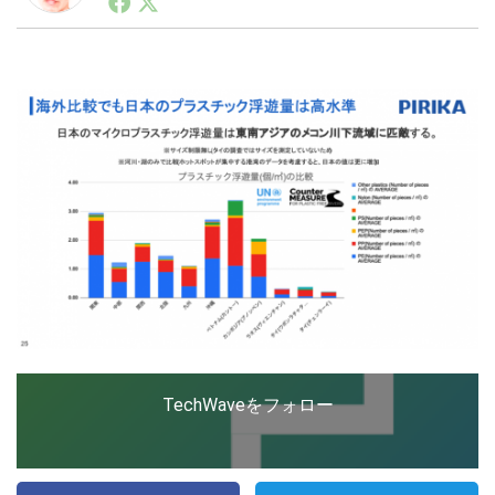
ートアップ業界のハードウェアからソフトウェアの事業
創出に関わる。シリコンバレーやEU等でのスタートア
ップを経験。日本ではネットエイジ等に所属、大手企業
LINE
暗号資産
の新規事業創出に協力。ブログやSNS、LINEなどの誕
生から普及成長までを最前線で見てきた生き字引として
注目される。通信キャリアのニュースポータルの創業デ
スクとして数億PV事業に。世界最大IT系メディア（ス
投資家登録
Drone
ペイン）の元日本編集長、World Innovation Lab(WiL)
などを経て、現在、スタートアップ支援側の取り組みに
注力中。
特集
VR/AR
Block Data Bank
TechWaveをフォロー