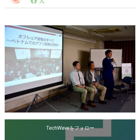
ートアップ業界のハードウェアからソフトウェアの事業
創出に関わる。シリコンバレーやEU等でのスタートア
ップを経験。日本ではネットエイジ等に所属、大手企業
LINE
暗号資産
の新規事業創出に協力。ブログやSNS、LINEなどの誕
生から普及成長までを最前線で見てきた生き字引として
注目される。通信キャリアのニュースポータルの創業デ
スクとして数億PV事業に。世界最大IT系メディア（ス
投資家登録
Drone
ペイン）の元日本編集長、World Innovation Lab(WiL)
などを経て、現在、スタートアップ支援側の取り組みに
注力中。
特集
VR/AR
Block Data Bank
TechWaveをフォロー