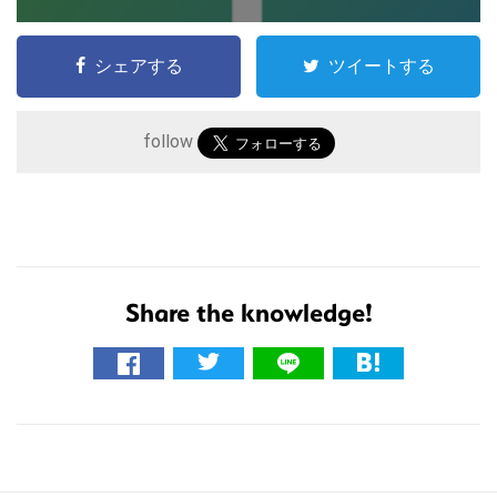
シェアする
ツイートする
follow
こ
の
サ
Share the knowledge!
イ
ト
を
検
索
す