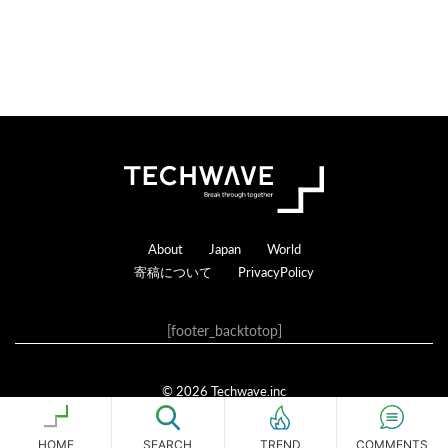
Footer
About
Japan
World
寄稿について
PrivacyPolicy
[footer_backtotop]
© 2026 Techwave.inc
Genesis Framework
·
WordPress
·
ログイン
HOME
SEARCH
COMMENTS
TREND