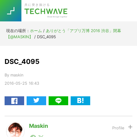
Skip
Skip
Skip
Skip
共に突き抜ける
to
to
to
to
primary
main
primary
footer
navigation
content
sidebar
現在の場所：
ホーム
/
ありがとう「アプリ万博 2016 渋谷」閉幕
Trend
【@MASKIN】
/
DSC_4095
今話題の注目キーワード
Keywords
DSC_4095
5G
Asana
テレワーク
TOPICS
By
maskin
ニューノーマル
2016-05-25
16:43
[Startup]
RE:LIFE
[Voice Edition]
Re:Work
Daily
Weekly
Monthly
Maskin
1990年代初頭から記者としてまた起業家としてITスタ
[YouTube]
AI