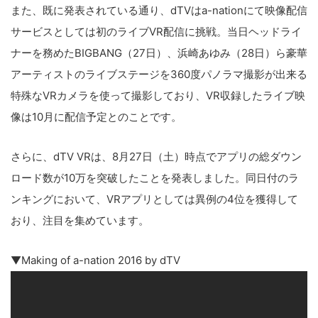
また、既に発表されている通り、dTVはa-nationにて映像配信
サービスとしては初のライブVR配信に挑戦。当日ヘッドライ
ナーを務めたBIGBANG（27日）、浜崎あゆみ（28日）ら豪華
アーティストのライブステージを360度パノラマ撮影が出来る
特殊なVRカメラを使って撮影しており、VR収録したライブ映
こ
像は10月に配信予定とのことです。
の
サ
さらに、dTV VRは、8月27日（土）時点でアプリの総ダウン
イ
ト
ロード数が10万を突破したことを発表しました。同日付のラ
を
ンキングにおいて、VRアプリとしては異例の4位を獲得して
検
おり、注目を集めています。
索
す
▼Making of a-nation 2016 by dTV
る