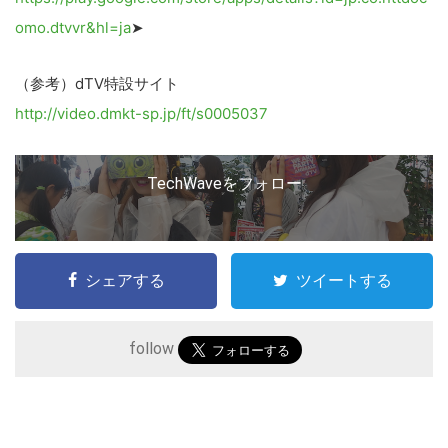
omo.dtvvr&hl=ja
➤
（参考）dTV特設サイト
http://video.dmkt-sp.jp/ft/s0005037
TechWaveをフォロー
シェアする
ツイートする
follow