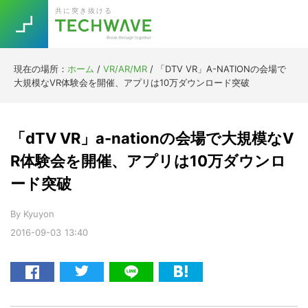
Skip
Skip
Skip
Skip
共に突き抜ける
to
to
to
to
primary
main
primary
footer
navigation
content
sidebar
現在の場所：
ホーム
/
VR/AR/MR
/
「DTV VR」A-NATIONの会場で
Trend
大規模なVR体験会を開催、アプリは10万ダウンロード突破
今話題の注目キーワード
Keywords
「dTV VR」a-nationの会場で大規模なV
5G
Asana
テレワーク
R体験会を開催、アプリは10万ダウンロ
TOPICS
ード突破
ニューノーマル
[Startup]
RE:LIFE
By
Kyuyon
2016-09-03
13:40
[Voice Edition]
Re:Work
Daily
Weekly
Monthly
[YouTube]
AI