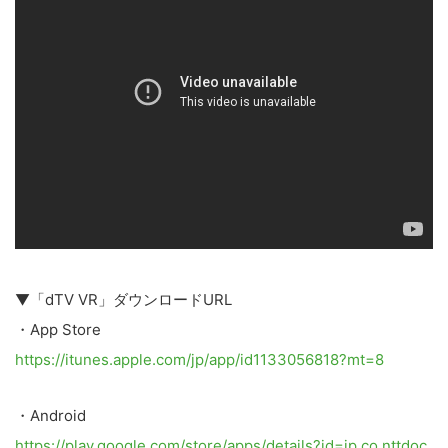
▼「dTV VR」ダウンロードURL
・App Store
https://itunes.apple.com/jp/app/id1133056818?mt=8
・Android
https://play.google.com/store/apps/details?id=jp.co.nttdoc