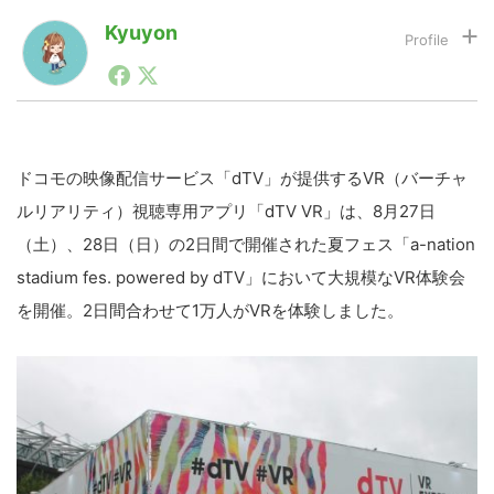
Kyuyon
FluQuar inc. Founder&CEO。女性がVRをカジュアルに
LINE
暗号資産
楽しむことをコンセプトに事業準備中。スマホゲーム×
海外が得意分野。VR・ガジェット・ゲームとe-Sports
好き。海外事業で毎月1~3カ国海外を飛び回ってます。
投資家登録
Drone
@Carnival1022
ドコモの映像配信サービス「dTV」が提供するVR（バーチャ
ルリアリティ）視聴専用アプリ「dTV VR」は、8月27日
特集
VR/AR
（土）、28日（日）の2日間で開催された夏フェス「a-nation
stadium fes. powered by dTV」において大規模なVR体験会
Block Data Bank
を開催。2日間合わせて1万人がVRを体験しました。