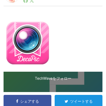
ートアップ業界のハードウェアからソフトウェアの事業
創出に関わる。シリコンバレーやEU等でのスタートア
ップを経験。日本ではネットエイジ等に所属、大手企業
LINE
暗号資産
の新規事業創出に協力。ブログやSNS、LINEなどの誕
生から普及成長までを最前線で見てきた生き字引として
注目される。通信キャリアのニュースポータルの創業デ
スクとして数億PV事業に。世界最大IT系メディア（ス
投資家登録
Drone
ペイン）の元日本編集長、World Innovation Lab(WiL)
などを経て、現在、スタートアップ支援側の取り組みに
注力中。
特集
VR/AR
Block Data Bank
TechWaveをフォロー
シェアする
ツイートする