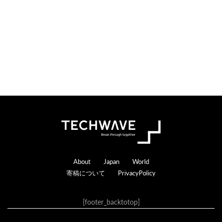
n
r
s
a
c
t
i
o
n
s
Footer
About
Japan
World
寄稿について
PrivacyPolicy
[footer_backtotop]