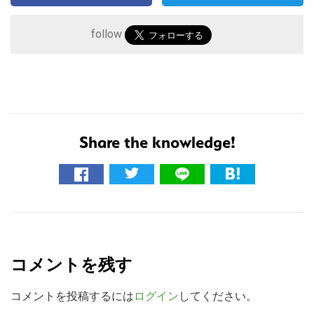
follow
Share the knowledge!
こ
の
サ
R
イ
e
ト
コメントを残す
a
を
検
d
コメントを投稿するには
ログイン
してください。
索