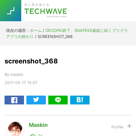
Skip
Skip
Skip
Skip
共に突き抜ける
to
to
to
to
primary
main
primary
footer
navigation
content
sidebar
現在の場所：
ホーム
/
DECOPIC終了、SNAPEEE破綻に続くプリクラ
Trend
アプリの終わり
/
SCREENSHOT_368
今話題の注目キーワード
Keywords
screenshot_368
5G
Asana
テレワーク
TOPICS
By
maskin
ニューノーマル
2017-05-17
15:07
[Startup]
RE:LIFE
[Voice Edition]
Re:Work
Daily
Weekly
Monthly
Maskin
1990年代初頭から記者としてまた起業家としてITスタ
[YouTube]
AI