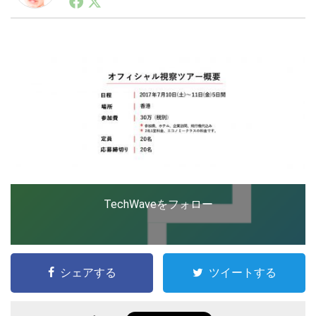
ートアップ業界のハードウェアからソフトウェアの事業
創出に関わる。シリコンバレーやEU等でのスタートア
ップを経験。日本ではネットエイジ等に所属、大手企業
LINE
暗号資産
の新規事業創出に協力。ブログやSNS、LINEなどの誕
生から普及成長までを最前線で見てきた生き字引として
注目される。通信キャリアのニュースポータルの創業デ
スクとして数億PV事業に。世界最大IT系メディア（ス
投資家登録
Drone
ペイン）の元日本編集長、World Innovation Lab(WiL)
などを経て、現在、スタートアップ支援側の取り組みに
注力中。
特集
VR/AR
Block Data Bank
TechWaveをフォロー
シェアする
ツイートする