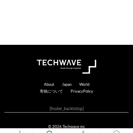
c
t
i
o
n
s
Footer
About
Japan
World
寄稿について
PrivacyPolicy
[footer_backtotop]
© 2026 Techwave.inc