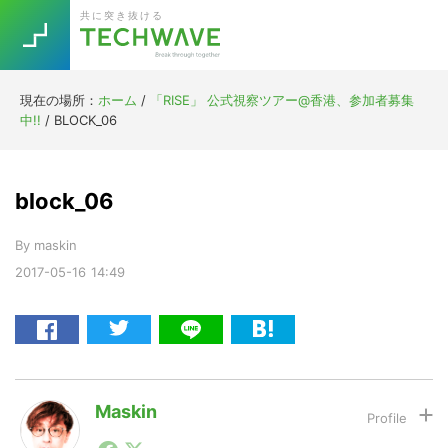
Skip
Skip
Skip
Skip
共に突き抜ける
to
to
to
to
primary
main
primary
footer
navigation
content
sidebar
現在の場所：
ホーム
/
「RISE」 公式視察ツアー@香港、参加者募集
Trend
中!!
/
BLOCK_06
今話題の注目キーワード
Keywords
block_06
5G
Asana
テレワーク
TOPICS
By
maskin
ニューノーマル
2017-05-16
14:49
[Startup]
RE:LIFE
[Voice Edition]
Re:Work
Daily
Weekly
Monthly
Maskin
1990年代初頭から記者としてまた起業家としてITスタ
[YouTube]
AI