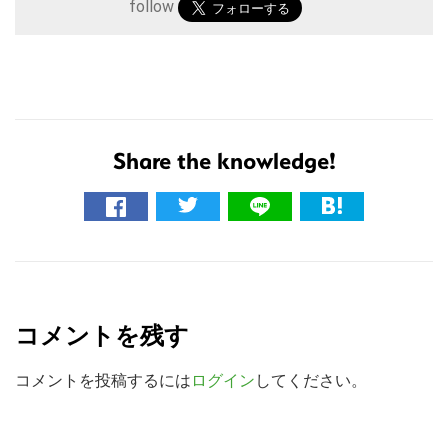
follow
Share the knowledge!
こ
の
R
サ
e
イ
コメントを残す
ト
a
を
d
コメントを投稿するには
ログイン
してください。
検
e
索