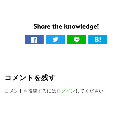
Share the knowledge!
こ
R
の
e
サ
コメントを残す
a
イ
ト
d
コメントを投稿するには
ログイン
してください。
を
e
検
r
索
す
I
R
る