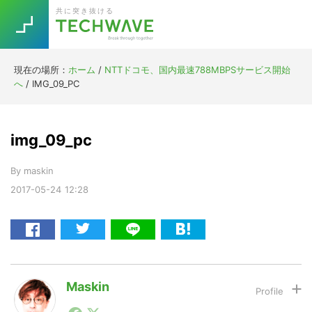
Skip
Skip
Skip
Skip
共に突き抜ける
to
to
to
to
primary
main
primary
footer
navigation
content
sidebar
現在の場所：
ホーム
/
NTTドコモ、国内最速788MBPSサービス開始
Trend
へ
/
IMG_09_PC
今話題の注目キーワード
Keywords
img_09_pc
5G
Asana
テレワーク
TOPICS
By
maskin
ニューノーマル
2017-05-24
12:28
[Startup]
RE:LIFE
[Voice Edition]
Re:Work
Daily
Weekly
Monthly
Maskin
1990年代初頭から記者としてまた起業家としてITスタ
[YouTube]
AI