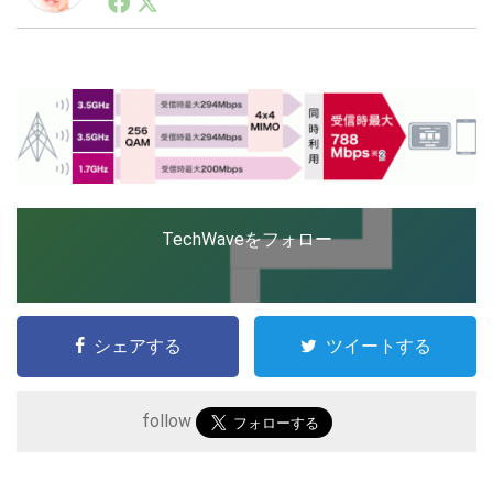
ートアップ業界のハードウェアからソフトウェアの事業
創出に関わる。シリコンバレーやEU等でのスタートア
ップを経験。日本ではネットエイジ等に所属、大手企業
LINE
暗号資産
の新規事業創出に協力。ブログやSNS、LINEなどの誕
生から普及成長までを最前線で見てきた生き字引として
注目される。通信キャリアのニュースポータルの創業デ
スクとして数億PV事業に。世界最大IT系メディア（ス
投資家登録
Drone
ペイン）の元日本編集長、World Innovation Lab(WiL)
などを経て、現在、スタートアップ支援側の取り組みに
注力中。
特集
VR/AR
TechWaveをフォロー
Block Data Bank
シェアする
ツイートする
follow