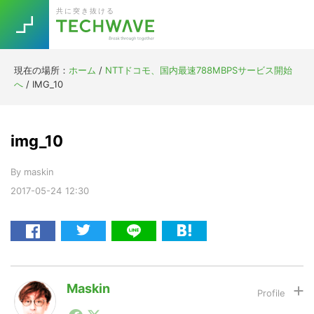
Skip
Skip
Skip
Skip
共に突き抜ける
to
to
to
to
primary
main
primary
footer
navigation
content
sidebar
現在の場所：
ホーム
/
NTTドコモ、国内最速788MBPSサービス開始
Trend
へ
/
IMG_10
今話題の注目キーワード
Keywords
img_10
5G
Asana
テレワーク
TOPICS
By
maskin
ニューノーマル
2017-05-24
12:30
[Startup]
RE:LIFE
[Voice Edition]
Re:Work
Daily
Weekly
Monthly
Maskin
1990年代初頭から記者としてまた起業家としてITスタ
[YouTube]
AI