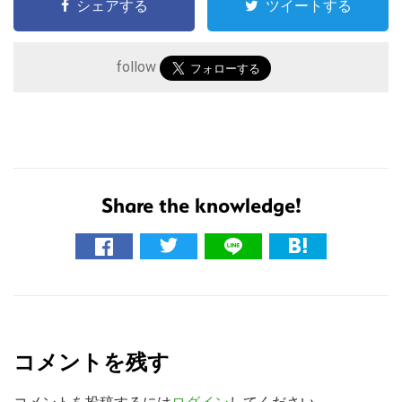
シェアする
ツイートする
follow
Share the knowledge!
こ
の
サ
R
イ
ト
e
を
コメントを残す
a
検