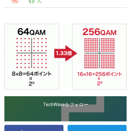
ートアップ業界のハードウェアからソフトウェアの事業
創出に関わる。シリコンバレーやEU等でのスタートア
ップを経験。日本ではネットエイジ等に所属、大手企業
LINE
暗号資産
の新規事業創出に協力。ブログやSNS、LINEなどの誕
生から普及成長までを最前線で見てきた生き字引として
注目される。通信キャリアのニュースポータルの創業デ
スクとして数億PV事業に。世界最大IT系メディア（ス
投資家登録
Drone
ペイン）の元日本編集長、World Innovation Lab(WiL)
などを経て、現在、スタートアップ支援側の取り組みに
注力中。
特集
VR/AR
Block Data Bank
TechWaveをフォロー