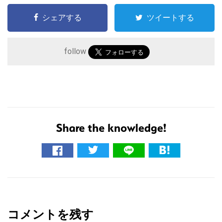
シェアする
ツイートする
follow
Share the knowledge!
こ
の
サ
イ
R
ト
e
を
コメントを残す
検