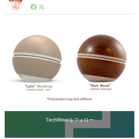
1990年代初頭から記者としてまた起業家としてITスタ
ートアップ業界のハードウェアからソフトウェアの事業
創出に関わる。シリコンバレーやEU等でのスタートア
LINE
暗号資産
ップを経験。日本ではネットエイジ等に所属、大手企業
の新規事業創出に協力。ブログやSNS、LINEなどの誕
生から普及成長までを最前線で見てきた生き字引として
注目される。通信キャリアのニュースポータルの創業デ
投資家登録
Drone
スクとして数億PV事業に。世界最大IT系メディア（ス
ペイン）の元日本編集長、World Innovation Lab(WiL)
などを経て、現在、スタートアップ支援側の取り組みに
特集
VR/AR
注力中。
Block Data Bank
TechWaveをフォロー