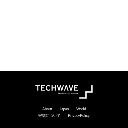
o
e
n
r
s
a
c
t
i
o
n
s
Footer
About
Japan
World
寄稿について
PrivacyPolicy