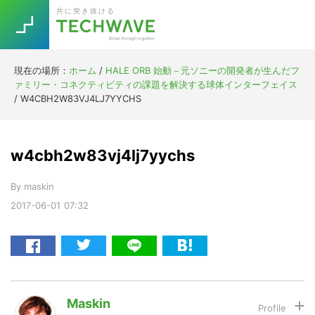
Skip
Skip
Skip
Skip
共に突き抜ける
to
to
to
to
primary
main
primary
footer
navigation
content
sidebar
現在の場所：
ホーム
/
HALE ORB 始動－元ソニーの開発者が生んだフ
Trend
ァミリー・コネクティビティの課題を解決する球体インターフェイス
今話題の注目キーワード
/
W4CBH2W83VJ4LJ7YYCHS
Keywords
w4cbh2w83vj4lj7yychs
5G
Asana
テレワーク
TOPICS
By
maskin
ニューノーマル
2017-06-01
07:32
[Startup]
RE:LIFE
[Voice Edition]
Re:Work
Daily
Weekly
Monthly
Maskin
[YouTube]
AI