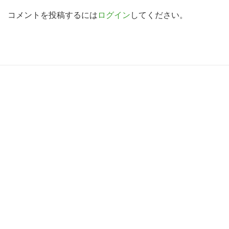
a
索
d
コメントを投稿するには
ログイン
してください。
す
e
る
r
I
R
n
e
t
a
e
d
r
e
a
r
c
I
t
n
i
t