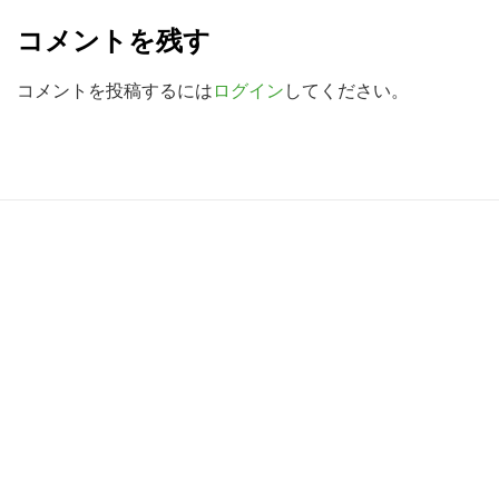
e
検
コメントを残す
a
索
す
d
コメントを投稿するには
ログイン
してください。
る
e
r
I
R
n
e
t
a
e
d
r
e
a
r
c
I