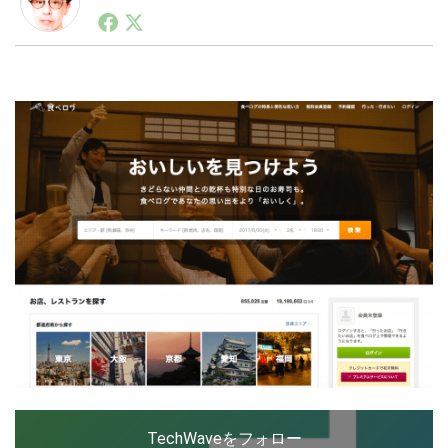
1990年代初頭から記者としてまた起業家としてITスタ
ートアップ業界のハードウェアからソフトウェアの事業
創出に関わる。シリコンバレーやEU等でのスタートア
LINE
暗号資産
ップを経験。日本ではネットエイジ等に所属、大手企業
の新規事業創出に協力。ブログやSNS、LINEなどの誕
生から普及成長までを最前線で見てきた生き字引として
注目される。通信キャリアのニュースポータルの創業デ
投資家登録
Drone
スクとして数億PV事業に。世界最大IT系メディア（ス
ペイン）の元日本編集長、World Innovation Lab(WiL)
などを経て、現在、スタートアップ支援側の取り組みに
特集
VR/AR
注力中。
Block Data Bank
TechWaveをフォロー