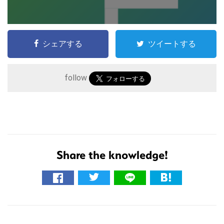
シェアする
ツイートする
follow
こ
Share the knowledge!
の
サ
イ
ト
R
を