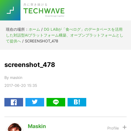
Skip
Skip
Skip
Skip
共に突き抜ける
to
to
to
to
primary
main
primary
footer
navigation
content
sidebar
現在の場所：
ホーム
/
DG LABが「食べログ」のデータベースを活用
Trend
した対話型AIプラットフォーム構築、オープンプラットフォームとし
今話題の注目キーワード
て提供へ
/
SCREENSHOT_478
Keywords
screenshot_478
5G
Asana
テレワーク
TOPICS
By
maskin
ニューノーマル
2017-06-20
15:35
[Startup]
RE:LIFE
[Voice Edition]
Re:Work
Daily
Weekly
Monthly
Maskin
[YouTube]
AI