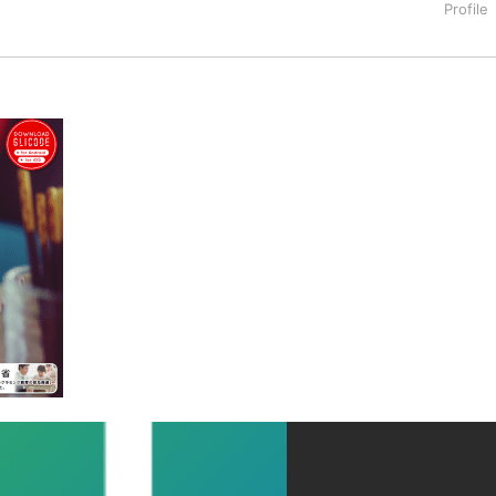
タートアップ業界のハードウェアからソフトウェアの事業創出に関わ
。日本ではネットエイジ等に所属、大手企業の新規事業創出に協
でを最前線で見てきた生き字引として注目される。通信キャリアのニ
T系メディア（スペイン）の元日本編集長、World Innovati
援側の取り組みに注力中。