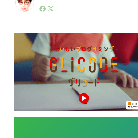
1990年代初頭から記者としてまた起業家としてITス
る。シリコンバレーやEU等でのスタートアップを経験
力。ブログやSNS、LINEなどの誕生から普及成長ま
ュースポータルの創業デスクとして数億PV事業に。世界最大I
on Lab(WiL)などを経て、現在、スタートアップ支