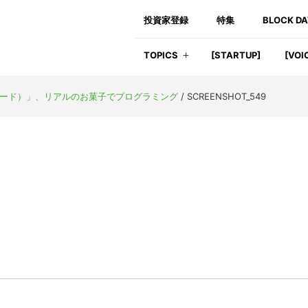
投資家登録
特集
BLOCK D
TOPICS
[STARTUP]
[VOI
グリコード）」、リアルのお菓子でプログラミング
/
SCREENSHOT_549