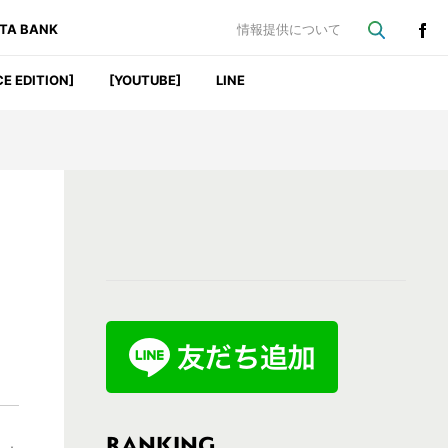
ATA BANK
情報提供について
CE EDITION]
[YOUTUBE]
LINE
最
初
の
サ
イ
ド
バ
RANKING