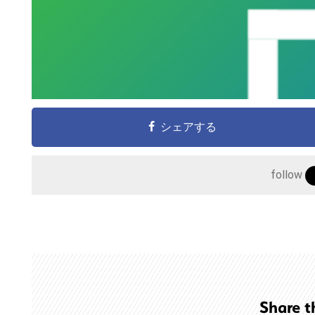
シェアする
follow
こ
の
サ
イ
ト
Share t
を