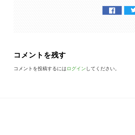
検
索
す
る
R
e
コメントを残す
a
d
コメントを投稿するには
ログイン
してください。
e
r
R
I
e
n
a
t