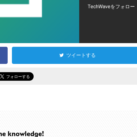
TechWaveをフォロー
ツイートする
he knowledge!