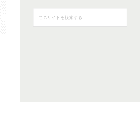
こ
の
サ
イ
ト
を
検
索
す
る