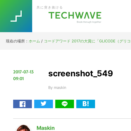
Skip
Skip
Skip
Skip
共に突き抜ける
to
to
to
to
primary
main
primary
footer
navigation
content
sidebar
現在の場所：
ホーム
/
コードアワード 2017の大賞に「GLICODE（
screenshot_549
2017-07-13
09:01
By
maskin
Maskin