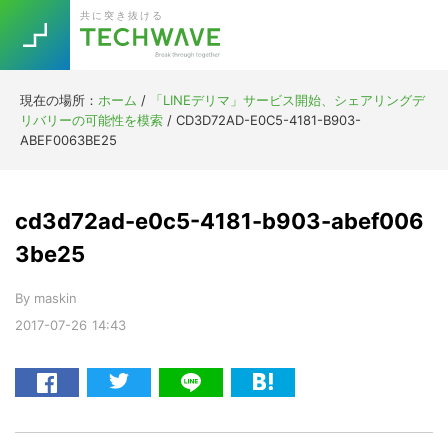
Skip
Skip
Skip
Skip
共に突き抜ける
to
to
to
to
primary
main
primary
footer
navigation
content
sidebar
現在の場所：
ホーム
/
「LINEデリマ」サービス開始、シェアリングデ
Trend
リバリーの可能性を模索
/
CD3D72AD-E0C5-4181-B903-
今話題の注目キーワード
ABEF0063BE25
Keywords
cd3d72ad-e0c5-4181-b903-abef006
5G
Asana
テレワーク
TOPICS
3be25
ニューノーマル
By
maskin
[Startup]
RE:LIFE
2017-07-26
14:43
[Voice Edition]
Re:Work
Daily
Weekly
Monthly
[YouTube]
AI