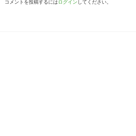
d
コメントを投稿するには
ログイン
してください。
索
す
e
る
r
I
R
n
e
t
a
e
d
r
e
a
r
c
I
t
n
i
t
o
e