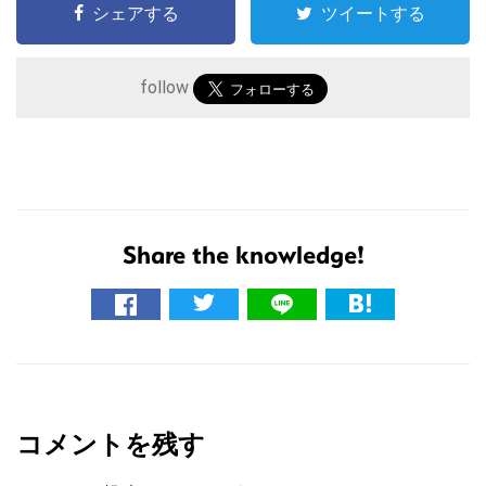
シェアする
ツイートする
follow
Share the knowledge!
こ
の
サ
R
イ
ト
e
を
コメントを残す
a
検