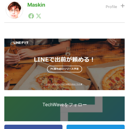
Maskin
1990年代初頭から記者としてまた起業家としてITスタ
LINE
暗号資産
ートアップ業界のハードウェアからソフトウェアの事業
創出に関わる。シリコンバレーやEU等でのスタートア
ップを経験。日本ではネットエイジ等に所属、大手企業
の新規事業創出に協力。ブログやSNS、LINEなどの誕
投資家登録
Drone
生から普及成長までを最前線で見てきた生き字引として
注目される。通信キャリアのニュースポータルの創業デ
スクとして数億PV事業に。世界最大IT系メディア（ス
ペイン）の元日本編集長、World Innovation Lab(WiL)
特集
VR/AR
などを経て、現在、スタートアップ支援側の取り組みに
注力中。
Block Data Bank
TechWaveをフォロー