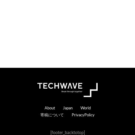
n
r
s
a
c
t
i
o
n
s
Footer
About
Japan
World
寄稿について
PrivacyPolicy
[footer_backtotop]