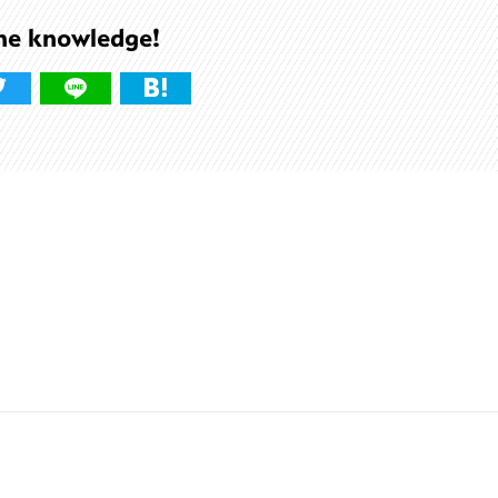
he knowledge!