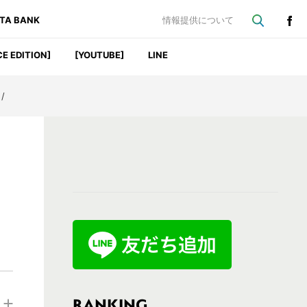
ATA BANK
情報提供について
CE EDITION]
[YOUTUBE]
LINE
/
最
初
の
サ
イ
ド
バ
RANKING