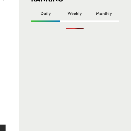
ー
Daily
Weekly
Monthly