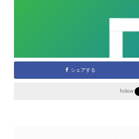
シェアする
follow
こ
の
サ
イ
ト