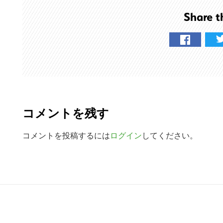
を
Share t
検
索
す
る
R
e
コメントを残す
a
d
コメントを投稿するには
ログイン
してください。
e
r
R
I
e
n