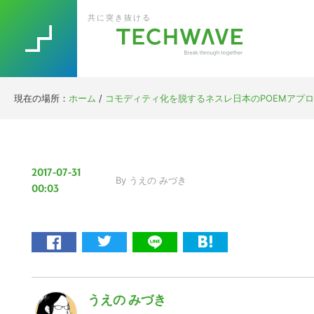
Skip
Skip
Skip
Skip
共に突き抜ける
to
to
to
to
primary
main
primary
footer
navigation
content
sidebar
現在の場所：
ホーム
/
コモディティ化を脱するネスレ日本のPOEMアプローチ戦略
2017-07-31
By
うえの みづき
00:03
うえの みづき