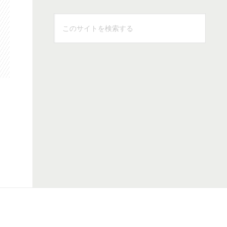
こ
の
サ
イ
ト
を
検
索
す
る