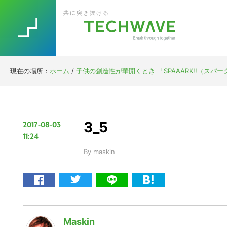
Skip
Skip
Skip
Skip
共に突き抜ける
to
to
to
to
primary
main
primary
footer
navigation
content
sidebar
現在の場所：
ホーム
/
子供の創造性が華開くとき 「SPAAARK!!（ス
3_5
2017-08-03
11:24
By
maskin
Maskin