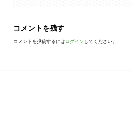
R
e
コメントを残す
a
d
コメントを投稿するには
ログイン
してください。
e
r
R
I
e
n
a
t
d
e
e
r
r
a