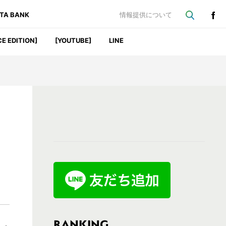
ATA BANK
情報提供について
CE EDITION]
[YOUTUBE]
LINE
最
初
の
サ
イ
ド
バ
RANKING