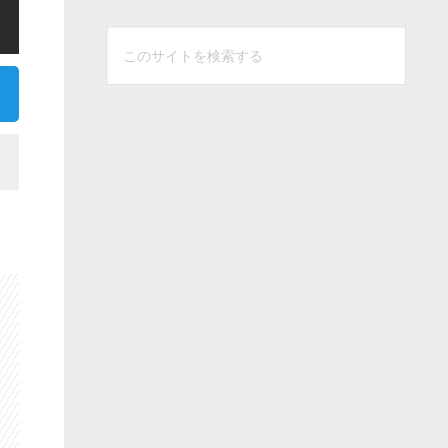
こ
の
サ
イ
ト
を
検
索
す
る