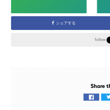
こ
の
サ
シェアする
イ
ト
follow
を
検
索
す
る
Share t