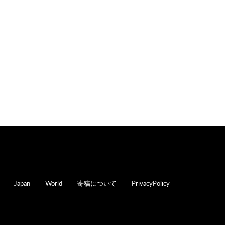
oter
Japan
World
寄稿について
PrivacyPolicy