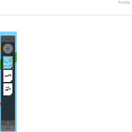
タートアップ業界のハードウェアからソフトウェアの事業創出に関わ
。日本ではネットエイジ等に所属、大手企業の新規事業創出に協
でを最前線で見てきた生き字引として注目される。通信キャリアのニ
T系メディア（スペイン）の元日本編集長、World Innovati
援側の取り組みに注力中。