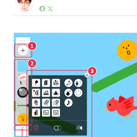
1990年代初頭から記者としてまた起業家としてITス
る。シリコンバレーやEU等でのスタートアップを経験
力。ブログやSNS、LINEなどの誕生から普及成長ま
ュースポータルの創業デスクとして数億PV事業に。世界最大I
on Lab(WiL)などを経て、現在、スタートアップ支