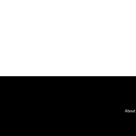
Fo
About