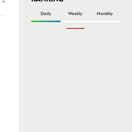
ー
Daily
Weekly
Monthly