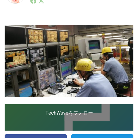
ートアップ業界のハードウェアからソフトウェアの事業
創出に関わる。シリコンバレーやEU等でのスタートア
ップを経験。日本ではネットエイジ等に所属、大手企業
LINE
暗号資産
の新規事業創出に協力。ブログやSNS、LINEなどの誕
生から普及成長までを最前線で見てきた生き字引として
注目される。通信キャリアのニュースポータルの創業デ
スクとして数億PV事業に。世界最大IT系メディア（ス
投資家登録
Drone
ペイン）の元日本編集長、World Innovation Lab(WiL)
などを経て、現在、スタートアップ支援側の取り組みに
注力中。
特集
VR/AR
Block Data Bank
TechWaveをフォロー