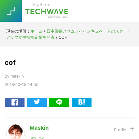
Skip
Skip
Skip
Skip
共に突き抜ける
to
to
to
to
primary
main
primary
footer
navigation
content
sidebar
現在の場所：
ホーム
/
日本郵便とサムライインキュベートのスタート
Trend
アップ支援採択企業を発表
/
COF
今話題の注目キーワード
Keywords
cof
5G
Asana
テレワーク
TOPICS
By
maskin
ニューノーマル
2018-10-15
14:55
[Startup]
RE:LIFE
[Voice Edition]
Re:Work
Daily
Weekly
Monthly
Maskin
1990年代初頭から記者としてまた起業家としてITスタ
[YouTube]
AI