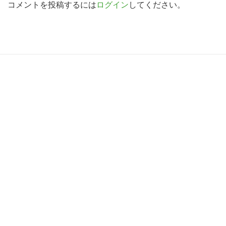
d
コメントを投稿するには
ログイン
してください。
索
す
e
る
r
I
R
n
e
t
a
e
d
r
e
a
r
c
I
t
n
i
t