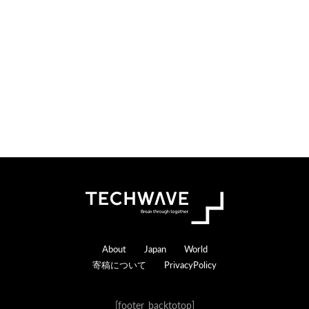
o
e
n
r
s
a
c
t
i
o
n
s
Footer
About
Japan
World
寄稿について
PrivacyPolicy
[footer_backtotop]