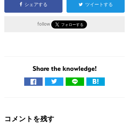
シェアする
ツイートする
follow
Share the knowledge!
こ
の
サ
イ
R
ト
e
を
コメントを残す
a
検