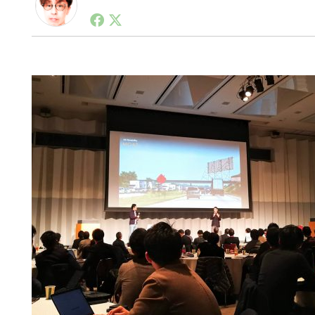
1990年代初頭から記者としてまた起業家としてITス
る。シリコンバレーやEU等でのスタートアップを経験
力。ブログやSNS、LINEなどの誕生から普及成長ま
ュースポータルの創業デスクとして数億PV事業に。世界最大I
on Lab(WiL)などを経て、現在、スタートアップ支