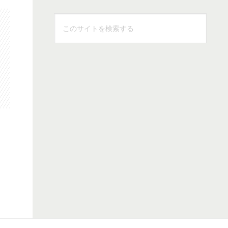
こ
の
サ
イ
ト
を
検
索
す
る