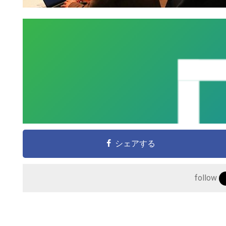
シェアする
follow
こ
の
サ
イ