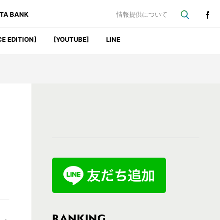
ATA BANK
情報提供について
CE EDITION]
[YOUTUBE]
LINE
最
初
の
サ
イ
ド
バ
RANKING