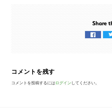
ト
を
検
Share t
索
す
る
R
e
コメントを残す
a
d
コメントを投稿するには
ログイン
してください。
e
r
R
I