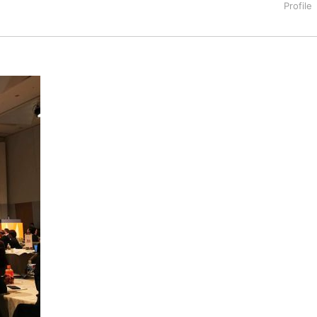
タートアップ業界のハードウェアからソフトウェアの事業創出に関わ
。日本ではネットエイジ等に所属、大手企業の新規事業創出に協
でを最前線で見てきた生き字引として注目される。通信キャリアのニ
T系メディア（スペイン）の元日本編集長、World Innovati
援側の取り組みに注力中。