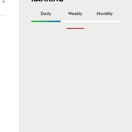
ー
Daily
Weekly
Monthly