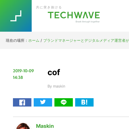
Skip
Skip
Skip
Skip
共に突き抜ける
to
to
to
to
primary
main
primary
footer
navigation
content
sidebar
現在の場所：
ホーム
/
ブランドマネージャーとデジタルメディア運営者がフ
cof
2019-10-09
14:38
By
maskin
Maskin