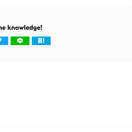
he knowledge!