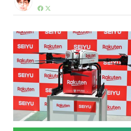
1990年代初頭から記者としてまた起業家としてITス
る。シリコンバレーやEU等でのスタートアップを経験
力。ブログやSNS、LINEなどの誕生から普及成長ま
ュースポータルの創業デスクとして数億PV事業に。世界最大I
on Lab(WiL)などを経て、現在、スタートアップ支