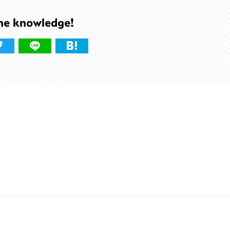
he knowledge!