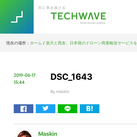
Skip
Skip
Skip
Skip
共に突き抜ける
to
to
to
to
primary
main
primary
footer
navigation
content
sidebar
現在の場所：
ホーム
/
楽天と西友、日本発のドローン商業輸送サービスを
DSC_1643
2019-06-17
15:44
By
maskin
Maskin