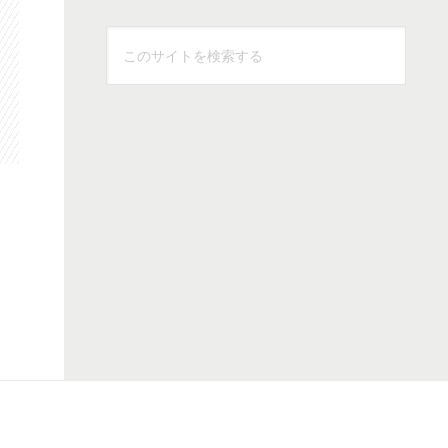
こ
の
サ
イ
ト
を
検
索
す
る