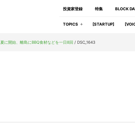
投資家登録
特集
BLOCK D
TOPICS
[STARTUP]
[VOI
夏に開始、離島にBBQ食材などを一日8回
/
DSC_1643