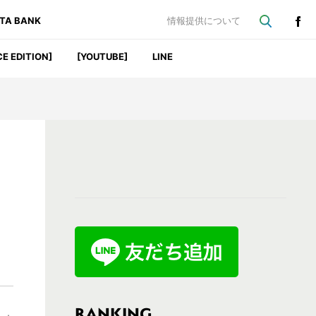
ATA BANK
情報提供について
CE EDITION]
[YOUTUBE]
LINE
最
初
の
サ
イ
ド
バ
RANKING