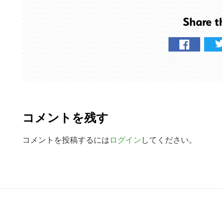
を
Share t
検
索
す
る
R
e
コメントを残す
a
d
コメントを投稿するには
ログイン
してください。
e
r
R
I
e
n