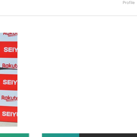
タートアップ業界のハードウェアからソフトウェアの事業創出に関わ
。日本ではネットエイジ等に所属、大手企業の新規事業創出に協
でを最前線で見てきた生き字引として注目される。通信キャリアのニ
T系メディア（スペイン）の元日本編集長、World Innovati
援側の取り組みに注力中。