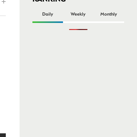
ー
Daily
Weekly
Monthly