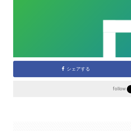
シェアする
follow
こ
の
サ
イ
ト