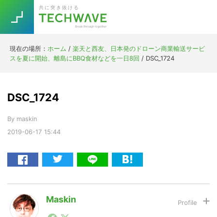
Skip
Skip
Skip
Skip
共に突き抜ける
to
to
to
to
primary
main
primary
footer
navigation
content
sidebar
現在の場所：
ホーム
/
楽天と西友、日本発のドローン商業輸送サービ
Trend
スを夏に開始、離島にBBQ食材などを一日8回
/
DSC_1724
今話題の注目キーワード
Keywords
DSC_1724
5G
Asana
テレワーク
TOPICS
By
maskin
ニューノーマル
2019-06-17
15:44
[Startup]
RE:LIFE
[Voice Edition]
Re:Work
Daily
Weekly
Monthly
Maskin
1990年代初頭から記者としてまた起業家としてITスタ
[YouTube]
AI