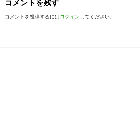
コメントを残す
検
a
索
d
コメントを投稿するには
ログイン
してください。
す
e
る
r
I
R
n
e
t
a
e
d
r
e
a
r
c
I
t
n