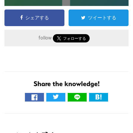
シェアする
ツイートする
follow
Share the knowledge!
こ
の
サ
イ
R
ト
を
e