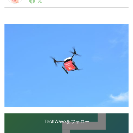
ートアップ業界のハードウェアからソフトウェアの事業
創出に関わる。シリコンバレーやEU等でのスタートア
ップを経験。日本ではネットエイジ等に所属、大手企業
LINE
暗号資産
の新規事業創出に協力。ブログやSNS、LINEなどの誕
生から普及成長までを最前線で見てきた生き字引として
注目される。通信キャリアのニュースポータルの創業デ
スクとして数億PV事業に。世界最大IT系メディア（ス
投資家登録
Drone
ペイン）の元日本編集長、World Innovation Lab(WiL)
などを経て、現在、スタートアップ支援側の取り組みに
注力中。
特集
VR/AR
Block Data Bank
TechWaveをフォロー