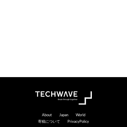
i
t
o
e
n
r
s
a
c
t
i
o
n
s
Footer
About
Japan
World
寄稿について
PrivacyPolicy