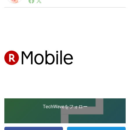
ートアップ業界のハードウェアからソフトウェアの事業
創出に関わる。シリコンバレーやEU等でのスタートア
ップを経験。日本ではネットエイジ等に所属、大手企業
LINE
暗号資産
の新規事業創出に協力。ブログやSNS、LINEなどの誕
生から普及成長までを最前線で見てきた生き字引として
注目される。通信キャリアのニュースポータルの創業デ
スクとして数億PV事業に。世界最大IT系メディア（ス
投資家登録
Drone
ペイン）の元日本編集長、World Innovation Lab(WiL)
などを経て、現在、スタートアップ支援側の取り組みに
注力中。
特集
VR/AR
Block Data Bank
TechWaveをフォロー