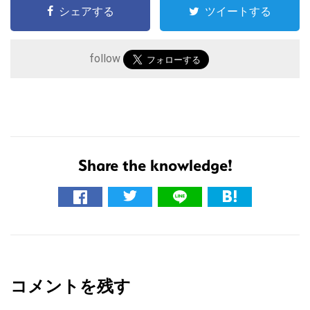
シェアする
ツイートする
follow
Share the knowledge!
こ
の
サ
イ
R
ト
e
を
コメントを残す
a
検