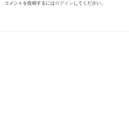
d
コメントを投稿するには
ログイン
してください。
索
す
e
る
r
I
R
n
e
t
a
e
d
r
e
a
r
c
I
t
n
i
t