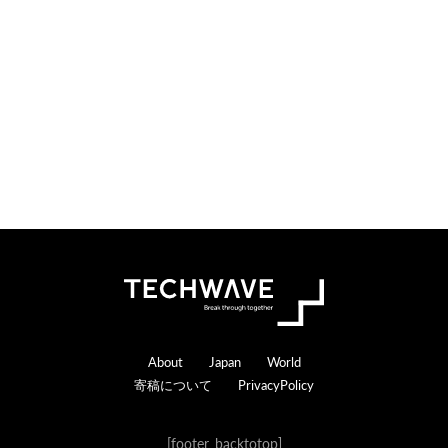
o
e
n
r
s
a
c
t
i
o
n
s
Footer
About
Japan
World
寄稿について
PrivacyPolicy
[footer_backtotop]