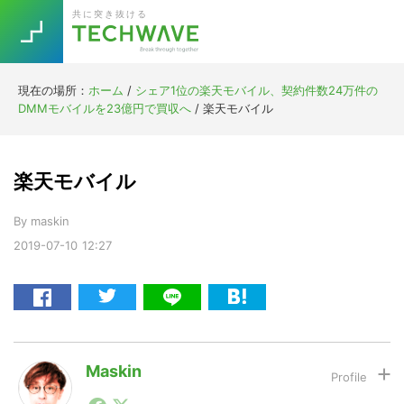
Skip
Skip
Skip
Skip
共に突き抜ける
to
to
to
to
primary
main
primary
footer
navigation
content
sidebar
現在の場所：
ホーム
/
シェア1位の楽天モバイル、契約件数24万件の
Trend
DMMモバイルを23億円で買収へ
/
楽天モバイル
今話題の注目キーワード
Keywords
楽天モバイル
5G
Asana
テレワーク
TOPICS
By
maskin
ニューノーマル
2019-07-10
12:27
[Startup]
RE:LIFE
[Voice Edition]
Re:Work
Daily
Weekly
Monthly
Maskin
1990年代初頭から記者としてまた起業家としてITスタ
[YouTube]
AI