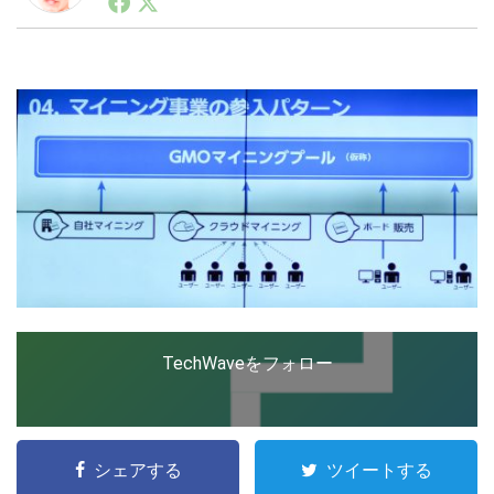
ートアップ業界のハードウェアからソフトウェアの事業
創出に関わる。シリコンバレーやEU等でのスタートア
ップを経験。日本ではネットエイジ等に所属、大手企業
LINE
暗号資産
の新規事業創出に協力。ブログやSNS、LINEなどの誕
生から普及成長までを最前線で見てきた生き字引として
注目される。通信キャリアのニュースポータルの創業デ
スクとして数億PV事業に。世界最大IT系メディア（ス
投資家登録
Drone
ペイン）の元日本編集長、World Innovation Lab(WiL)
などを経て、現在、スタートアップ支援側の取り組みに
注力中。
特集
VR/AR
Block Data Bank
TechWaveをフォロー
シェアする
ツイートする