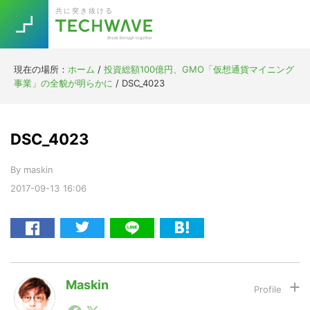
Skip
Skip
Skip
Skip
共に突き抜ける
to
to
to
to
primary
main
primary
footer
navigation
content
sidebar
現在の場所：
ホーム
/
投資総額100億円、GMO「仮想通貨マイニング
Trend
事業」の全貌が明らかに
/
DSC_4023
今話題の注目キーワード
Keywords
DSC_4023
5G
Asana
テレワーク
TOPICS
By
maskin
ニューノーマル
2017-09-13
16:06
[Startup]
RE:LIFE
[Voice Edition]
Re:Work
Daily
Weekly
Monthly
Maskin
1990年代初頭から記者としてまた起業家としてITスタ
[YouTube]
AI