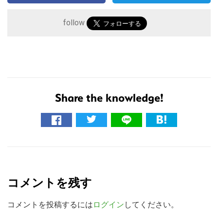
follow
Share the knowledge!
こ
の
サ
R
イ
e
ト
コメントを残す
a
を
検
d
コメントを投稿するには
ログイン
してください。
索