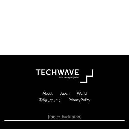
s
a
c
t
i
o
n
s
Footer
About
Japan
World
寄稿について
PrivacyPolicy
[footer_backtotop]