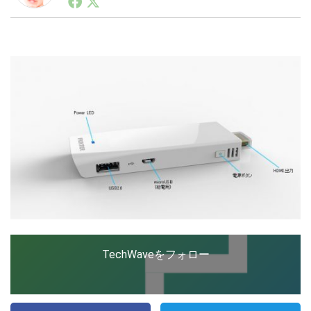
ートアップ業界のハードウェアからソフトウェアの事業
創出に関わる。シリコンバレーやEU等でのスタートア
ップを経験。日本ではネットエイジ等に所属、大手企業
LINE
暗号資産
の新規事業創出に協力。ブログやSNS、LINEなどの誕
生から普及成長までを最前線で見てきた生き字引として
注目される。通信キャリアのニュースポータルの創業デ
スクとして数億PV事業に。世界最大IT系メディア（ス
投資家登録
Drone
ペイン）の元日本編集長、World Innovation Lab(WiL)
などを経て、現在、スタートアップ支援側の取り組みに
注力中。
特集
VR/AR
Block Data Bank
TechWaveをフォロー