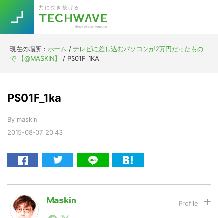
Skip
Skip
Skip
Skip
共に突き抜ける
to
to
to
to
primary
main
primary
footer
navigation
content
sidebar
現在の場所：
ホーム
/
テレビに差し込むパソコンが2万円だったもの
Trend
で 【@MASKIN】
/
PS01F_1KA
今話題の注目キーワード
Keywords
PS01F_1ka
5G
Asana
テレワーク
TOPICS
By
maskin
ニューノーマル
2015-08-07
20:43
[Startup]
RE:LIFE
[Voice Edition]
Re:Work
Daily
Weekly
Monthly
Maskin
1990年代初頭から記者としてまた起業家としてITスタ
[YouTube]
AI