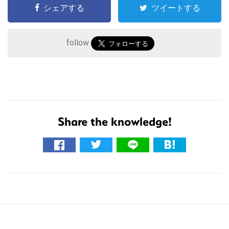
シェアする
ツイートする
follow
こ
の
Share the knowledge!
サ
イ
ト
を
検
索
す
る