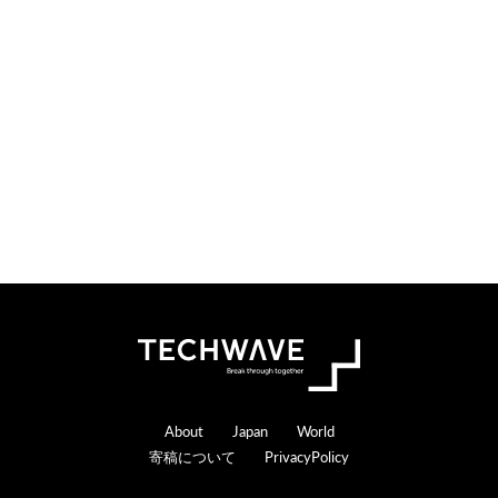
o
e
n
r
s
a
c
t
i
o
n
s
Footer
About
Japan
World
寄稿について
PrivacyPolicy