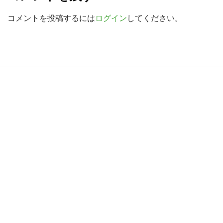
a
d
コメントを投稿するには
ログイン
してください。
e
r
I
R
n
e
t
a
e
d
r
e
a
r
c
I
t
n
i
t