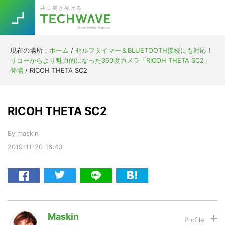
Skip
Skip
Skip
Skip
共に突き抜ける
to
to
to
to
primary
main
primary
footer
navigation
content
sidebar
現在の場所：
ホーム
/
セルフタイマー＆BLUETOOTH接続にも対応！
Trend
リコーからより魅力的になった360度カメラ「RICOH THETA SC2」
今話題の注目キーワード
登場
/
RICOH THETA SC2
Keywords
RICOH THETA SC2
5G
Asana
テレワーク
TOPICS
By
maskin
ニューノーマル
2019-11-20
16:40
[Startup]
RE:LIFE
[Voice Edition]
Re:Work
Daily
Weekly
Monthly
Maskin
[YouTube]
AI