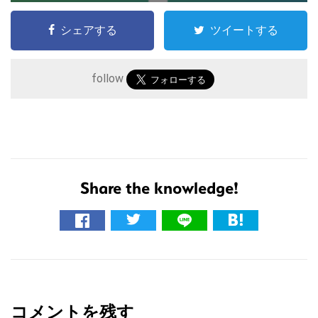
シェアする
ツイートする
こ
の
サ
follow
イ
ト
を
検
索
Share the knowledge!
す
る
R
e
コメントを残す