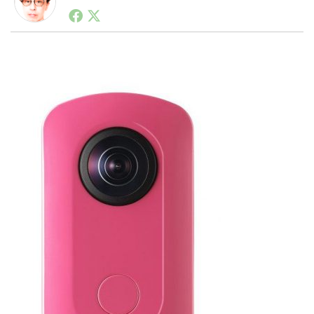
1990年代初頭から記者としてまた起業家としてITスタ
ートアップ業界のハードウェアからソフトウェアの事業
創出に関わる。シリコンバレーやEU等でのスタートア
LINE
暗号資産
ップを経験。日本ではネットエイジ等に所属、大手企業
の新規事業創出に協力。ブログやSNS、LINEなどの誕
生から普及成長までを最前線で見てきた生き字引として
注目される。通信キャリアのニュースポータルの創業デ
投資家登録
Drone
スクとして数億PV事業に。世界最大IT系メディア（ス
ペイン）の元日本編集長、World Innovation Lab(WiL)
などを経て、現在、スタートアップ支援側の取り組みに
特集
VR/AR
注力中。
Block Data Bank