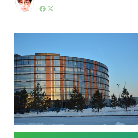
1990年代初頭から記者としてまた起業家としてITス
る。シリコンバレーやEU等でのスタートアップを経験
力。ブログやSNS、LINEなどの誕生から普及成長ま
ュースポータルの創業デスクとして数億PV事業に。世界最大I
on Lab(WiL)などを経て、現在、スタートアップ支