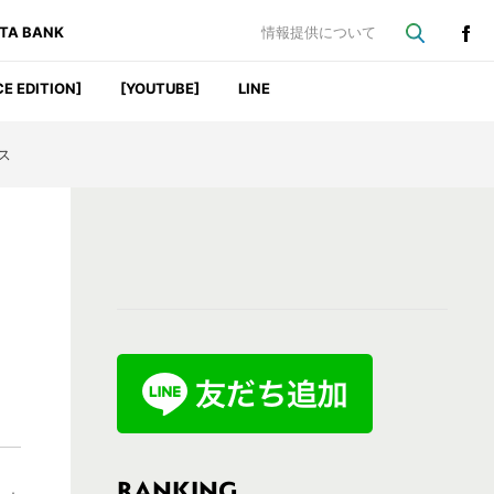
ATA BANK
情報提供について
CE EDITION]
[YOUTUBE]
LINE
ス
最
初
の
サ
イ
ド
バ
RANKING