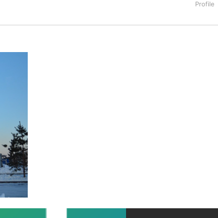
タートアップ業界のハードウェアからソフトウェアの事業創出に関わ
。日本ではネットエイジ等に所属、大手企業の新規事業創出に協
でを最前線で見てきた生き字引として注目される。通信キャリアのニ
T系メディア（スペイン）の元日本編集長、World Innovati
援側の取り組みに注力中。