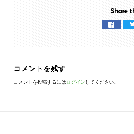
を
Share t
検
索
す
る
R
e
コメントを残す
a
d
コメントを投稿するには
ログイン
してください。
e
r
R
I
e
n