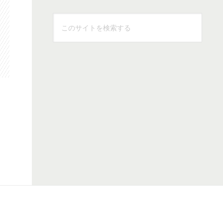
こ
の
サ
イ
ト
を
検
索
す
る