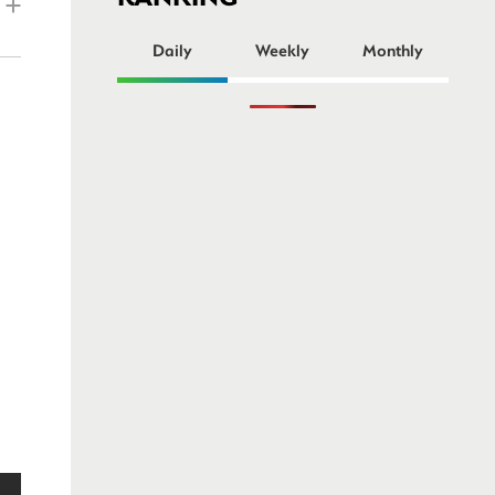
ー
Daily
Weekly
Monthly