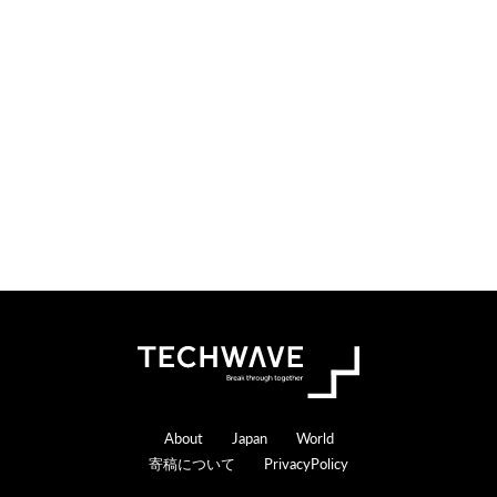
o
e
n
r
s
a
c
t
i
o
n
s
Footer
About
Japan
World
寄稿について
PrivacyPolicy