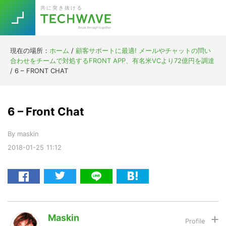
Skip
Skip
Skip
Skip
共に突き抜ける
to
to
to
to
primary
main
primary
footer
navigation
content
sidebar
現在の場所：
ホーム
/
顧客サポートに最適! メールやチャットの問い
Trend
合わせをチームで対処するFRONT APP、有名米VCより72億円を調達
今話題の注目キーワード
/
6 – FRONT CHAT
Keywords
6 – Front Chat
5G
Asana
テレワーク
TOPICS
By
maskin
ニューノーマル
2018-01-25
11:12
[Startup]
RE:LIFE
[Voice Edition]
Re:Work
Daily
Weekly
Monthly
Maskin
[YouTube]
AI