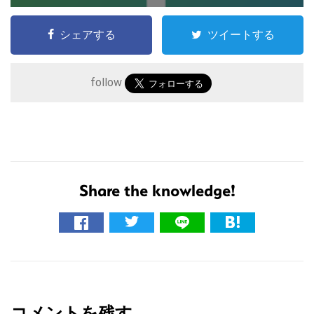
シェアする
ツイートする
follow
Share the knowledge!
こ
の
サ
イ
R
ト
e
を
コメントを残す