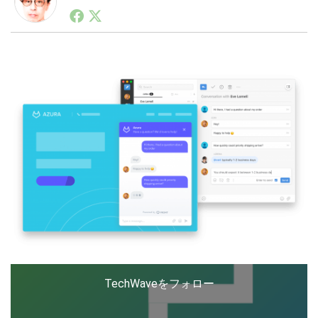
1990年代初頭から記者としてまた起業家としてITスタ
ートアップ業界のハードウェアからソフトウェアの事業
創出に関わる。シリコンバレーやEU等でのスタートア
LINE
暗号資産
ップを経験。日本ではネットエイジ等に所属、大手企業
の新規事業創出に協力。ブログやSNS、LINEなどの誕
生から普及成長までを最前線で見てきた生き字引として
注目される。通信キャリアのニュースポータルの創業デ
投資家登録
Drone
スクとして数億PV事業に。世界最大IT系メディア（ス
ペイン）の元日本編集長、World Innovation Lab(WiL)
などを経て、現在、スタートアップ支援側の取り組みに
特集
VR/AR
注力中。
Block Data Bank
TechWaveをフォロー