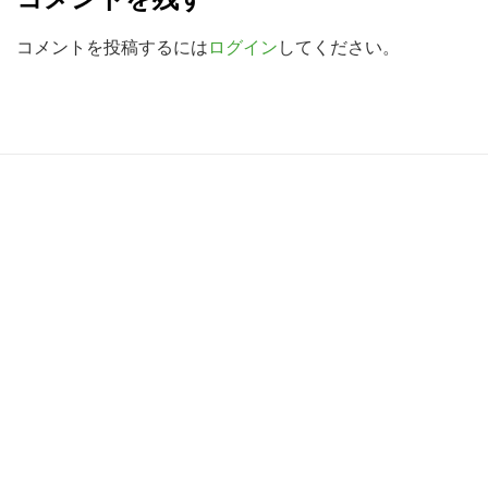
検
a
索
d
コメントを投稿するには
ログイン
してください。
す
e
る
r
I
R
n
e
t
a
e
d
r
e
a
r
c
I
t
n
i
t