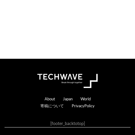
n
r
s
a
c
t
i
o
n
s
Footer
About
Japan
World
寄稿について
PrivacyPolicy
[footer_backtotop]