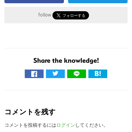
follow
Share the knowledge!
こ
の
サ
R
イ
e
ト
コメントを残す
を
a
検
d
コメントを投稿するには
ログイン
してください。
索