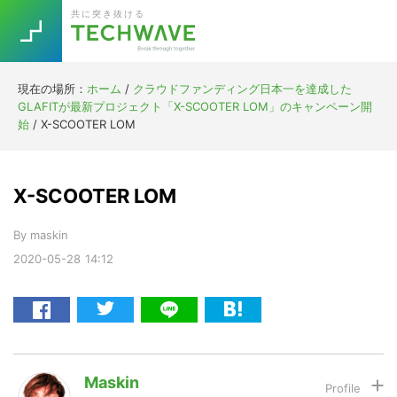
Skip
Skip
Skip
Skip
共に突き抜ける
to
to
to
to
primary
main
primary
footer
navigation
content
sidebar
現在の場所：
ホーム
/
クラウドファンディング日本一を達成した
Trend
GLAFITが最新プロジェクト「X-SCOOTER LOM」のキャンペーン開
今話題の注目キーワード
始
/
X-SCOOTER LOM
Keywords
X-SCOOTER LOM
5G
Asana
テレワーク
TOPICS
By
maskin
ニューノーマル
2020-05-28
14:12
[Startup]
RE:LIFE
[Voice Edition]
Re:Work
Daily
Weekly
Monthly
Maskin
[YouTube]
AI