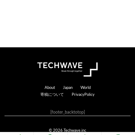
s
a
c
t
i
o
n
s
Footer
About
Japan
World
寄稿について
PrivacyPolicy
[footer_backtotop]
© 2026 Techwave.inc