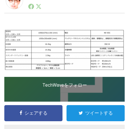
1990年代初頭から記者としてまた起業家としてITスタ
ートアップ業界のハードウェアからソフトウェアの事業
創出に関わる。シリコンバレーやEU等でのスタートア
LINE
暗号資産
ップを経験。日本ではネットエイジ等に所属、大手企業
の新規事業創出に協力。ブログやSNS、LINEなどの誕
生から普及成長までを最前線で見てきた生き字引として
注目される。通信キャリアのニュースポータルの創業デ
投資家登録
Drone
スクとして数億PV事業に。世界最大IT系メディア（ス
ペイン）の元日本編集長、World Innovation Lab(WiL)
などを経て、現在、スタートアップ支援側の取り組みに
特集
VR/AR
注力中。
Block Data Bank
TechWaveをフォロー
シェアする
ツイートする