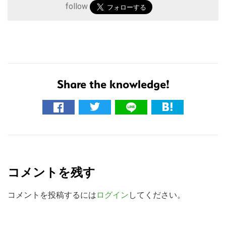
follow
Share the knowledge!
こ
の
R
サ
イ
e
コメントを残す
ト
a
を
d
コメントを投稿するには
ログイン
してください。
検
e
索