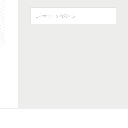
こ
の
サ
イ
ト
を
検
索
す
る