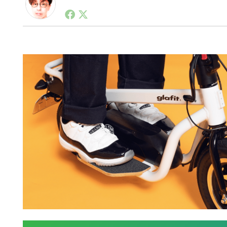
1990年代初頭から記者としてまた起業家としてITス
る。シリコンバレーやEU等でのスタートアップを経験
力。ブログやSNS、LINEなどの誕生から普及成長ま
ュースポータルの創業デスクとして数億PV事業に。世界最大I
on Lab(WiL)などを経て、現在、スタートアップ支