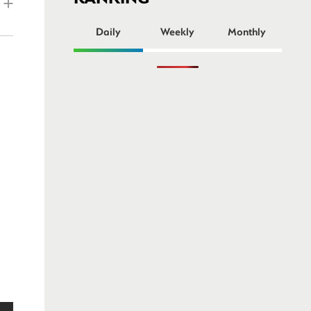
ー
Daily
Weekly
Monthly