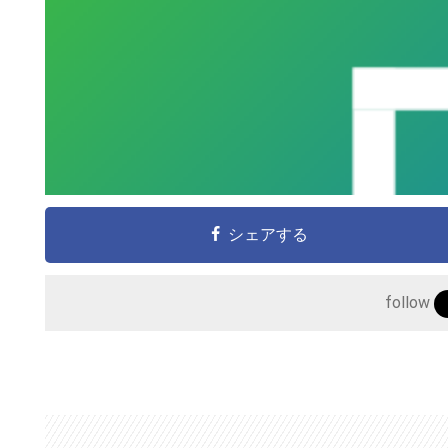
シェアする
follow
こ
の
サ
イ
ト