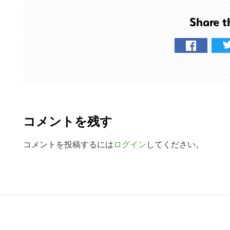
を
Share t
検
索
す
る
R
e
コメントを残す
a
d
コメントを投稿するには
ログイン
してください。
e
r
R
I
e
n