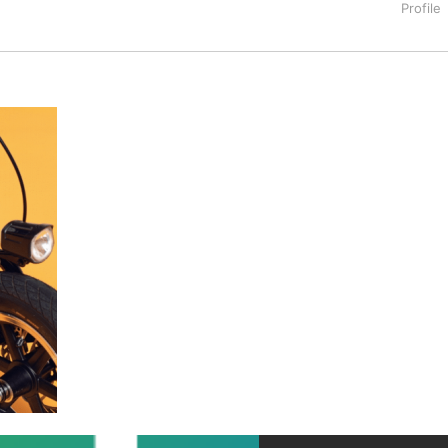
タートアップ業界のハードウェアからソフトウェアの事業創出に関わ
。日本ではネットエイジ等に所属、大手企業の新規事業創出に協
でを最前線で見てきた生き字引として注目される。通信キャリアのニ
T系メディア（スペイン）の元日本編集長、World Innovati
援側の取り組みに注力中。