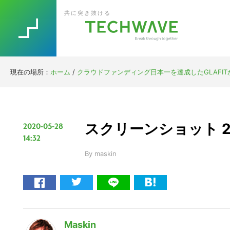
Skip
Skip
Skip
Skip
共に突き抜ける
to
to
to
to
primary
main
primary
footer
navigation
content
sidebar
現在の場所：
ホーム
/
クラウドファンディング日本一を達成したGLAFITが
スクリーンショット 2020
2020-05-28
14:32
By
maskin
Maskin