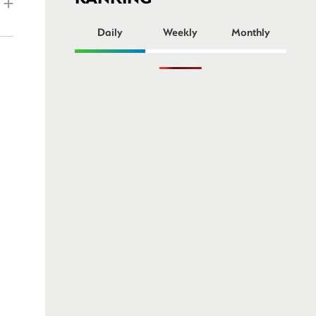
ー
Daily
Weekly
Monthly