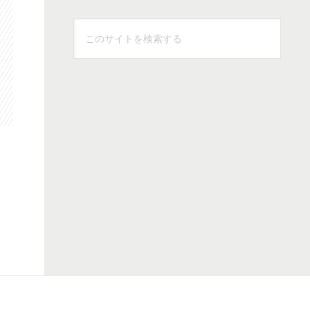
こ
の
サ
イ
ト
を
検
索
す
る