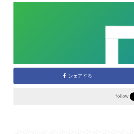
シェアする
follow
こ
の
サ
イ