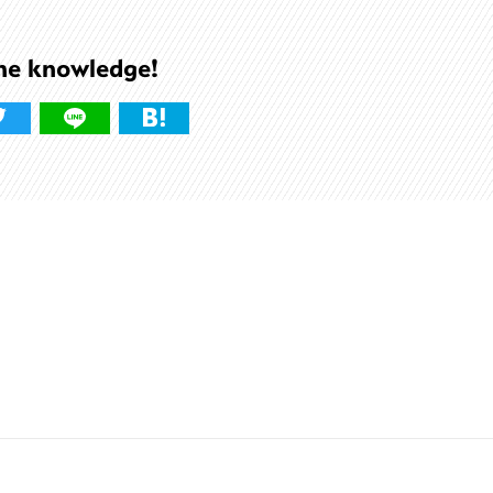
he knowledge!