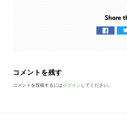
ト
を
Share t
検
索
す
る
R
e
コメントを残す
a
d
コメントを投稿するには
ログイン
してください。
e
r
R
I