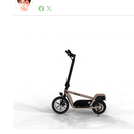
1990年代初頭から記者としてまた起業家としてITス
る。シリコンバレーやEU等でのスタートアップを経験
力。ブログやSNS、LINEなどの誕生から普及成長ま
ュースポータルの創業デスクとして数億PV事業に。世界最大I
on Lab(WiL)などを経て、現在、スタートアップ支