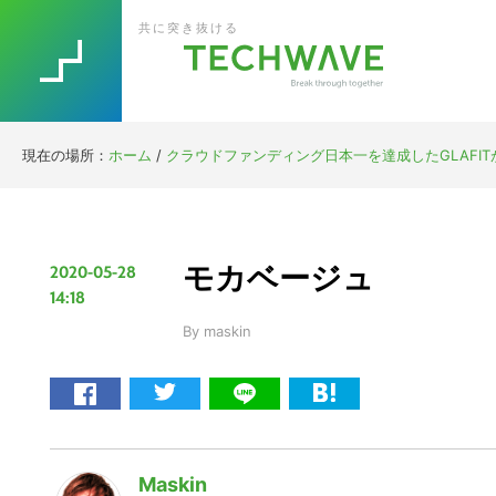
Skip
Skip
Skip
Skip
共に突き抜ける
to
to
to
to
primary
main
primary
footer
navigation
content
sidebar
現在の場所：
ホーム
/
クラウドファンディング日本一を達成したGLAFITが
モカベージュ
2020-05-28
14:18
By
maskin
Maskin