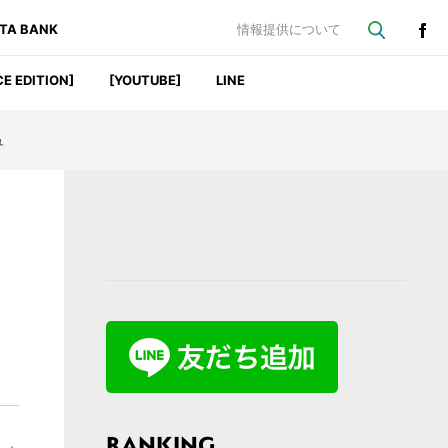
ATA BANK
情報提供について
CE EDITION]
[YOUTUBE]
LINE
ュ
最
初
の
サ
イ
ド
バ
RANKING