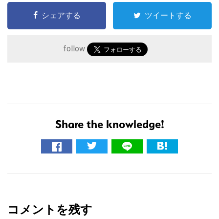
シェアする
ツイートする
follow
Share the knowledge!
こ
の
サ
イ
R
ト
e
を
コメントを残す
a
検