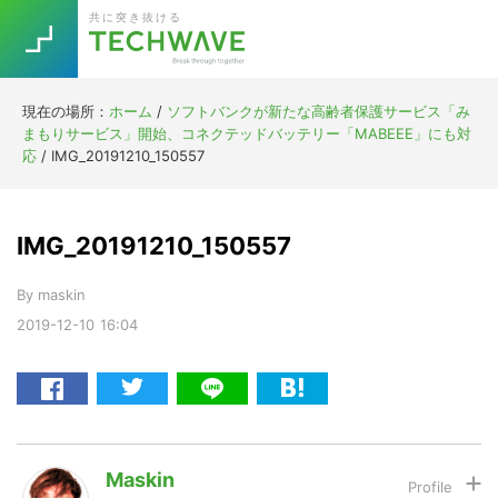
Skip
Skip
Skip
Skip
共に突き抜ける
to
to
to
to
primary
main
primary
footer
navigation
content
sidebar
現在の場所：
ホーム
/
ソフトバンクが新たな高齢者保護サービス「み
Trend
まもりサービス」開始、コネクテッドバッテリー「MABEEE」にも対
今話題の注目キーワード
応
/
IMG_20191210_150557
Keywords
IMG_20191210_150557
5G
Asana
テレワーク
TOPICS
By
maskin
ニューノーマル
2019-12-10
16:04
[Startup]
RE:LIFE
[Voice Edition]
Re:Work
Daily
Weekly
Monthly
Maskin
[YouTube]
AI