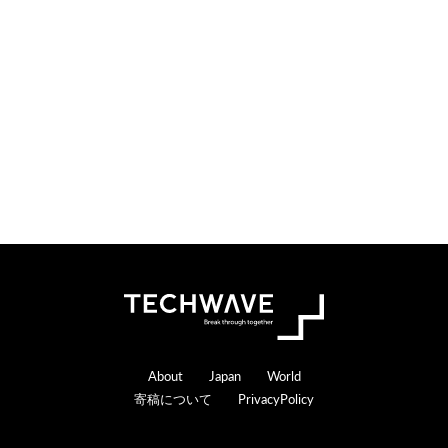
o
e
n
r
s
a
c
t
i
o
n
s
Footer
About
Japan
World
寄稿について
PrivacyPolicy