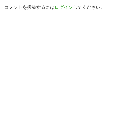
索
d
コメントを投稿するには
ログイン
してください。
す
e
る
r
I
R
n
e
t
a
e
d
r
e
a
r
c
I
t
n
i
t