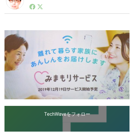
1990年代初頭から記者としてまた起業家としてITスタ
ートアップ業界のハードウェアからソフトウェアの事業
創出に関わる。シリコンバレーやEU等でのスタートア
LINE
暗号資産
ップを経験。日本ではネットエイジ等に所属、大手企業
の新規事業創出に協力。ブログやSNS、LINEなどの誕
生から普及成長までを最前線で見てきた生き字引として
注目される。通信キャリアのニュースポータルの創業デ
投資家登録
Drone
スクとして数億PV事業に。世界最大IT系メディア（ス
ペイン）の元日本編集長、World Innovation Lab(WiL)
などを経て、現在、スタートアップ支援側の取り組みに
特集
VR/AR
注力中。
Block Data Bank
TechWaveをフォロー