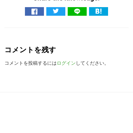
イ
ト
を
検
R
索
e
す
コメントを残す
る
a
d
コメントを投稿するには
ログイン
してください。
e
r
I
R
n
e
t
a
e
d