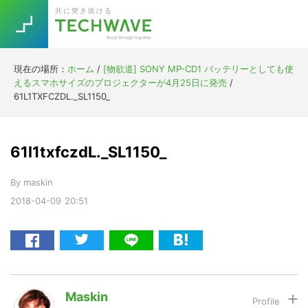
Skip
Skip
Skip
Skip
共に突き抜ける
to
to
to
to
primary
main
primary
footer
navigation
content
sidebar
現在の場所：
ホーム
/
[物欲道] SONY MP-CD1 バッテリーとしても使
Trend
えるスマホサイズのプロジェクターが4月25日に発売
/
今話題の注目キーワード
61L1TXFCZDL._SL1150_
Keywords
61l1txfczdL._SL1150_
5G
Asana
テレワーク
TOPICS
By
maskin
ニューノーマル
2018-04-09
20:51
[Startup]
RE:LIFE
[Voice Edition]
Re:Work
Daily
Weekly
Monthly
Maskin
[YouTube]
AI