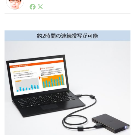
1990年代初頭から記者としてまた起業家としてITスタ
ートアップ業界のハードウェアからソフトウェアの事業
創出に関わる。シリコンバレーやEU等でのスタートア
LINE
暗号資産
ップを経験。日本ではネットエイジ等に所属、大手企業
の新規事業創出に協力。ブログやSNS、LINEなどの誕
生から普及成長までを最前線で見てきた生き字引として
注目される。通信キャリアのニュースポータルの創業デ
投資家登録
Drone
スクとして数億PV事業に。世界最大IT系メディア（ス
ペイン）の元日本編集長、World Innovation Lab(WiL)
などを経て、現在、スタートアップ支援側の取り組みに
特集
VR/AR
注力中。
Block Data Bank